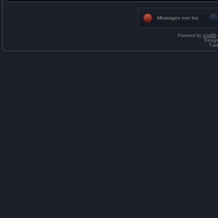
Messages non lus
Powered by
phpBB
Desig
Trad