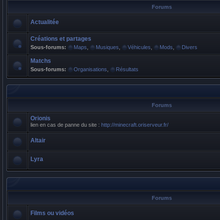
Forums
Actualitée
Créations et partages
Sous-forums:
Maps
,
Musiques
,
Véhicules
,
Mods
,
Divers
Matchs
Sous-forums:
Organisations
,
Résultats
Forums
Orionis
lien en cas de panne du site :
http://minecraft.oriserveur.fr/
Altair
Lyra
Forums
Films ou vidéos