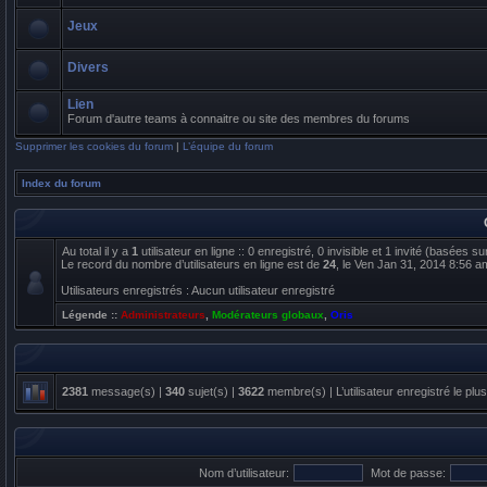
Jeux
Divers
Lien
Forum d'autre teams à connaitre ou site des membres du forums
Supprimer les cookies du forum
|
L’équipe du forum
Index du forum
Au total il y a
1
utilisateur en ligne :: 0 enregistré, 0 invisible et 1 invité (basées s
Le record du nombre d’utilisateurs en ligne est de
24
, le Ven Jan 31, 2014 8:56 a
Utilisateurs enregistrés : Aucun utilisateur enregistré
Légende ::
Administrateurs
,
Modérateurs globaux
,
Oris
2381
message(s) |
340
sujet(s) |
3622
membre(s) | L’utilisateur enregistré le plu
Nom d’utilisateur:
Mot de passe: