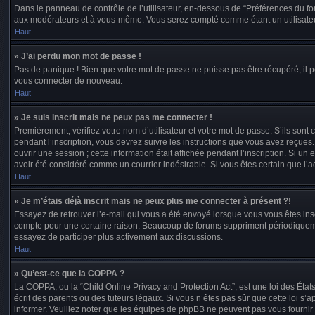
Dans le panneau de contrôle de l’utilisateur, en-dessous de “Préférences du fo
aux modérateurs et à vous-même. Vous serez compté comme étant un utilisateur
Haut
» J’ai perdu mon mot de passe !
Pas de panique ! Bien que votre mot de passe ne puisse pas être récupéré, il p
vous connecter de nouveau.
Haut
» Je suis inscrit mais ne peux pas me connecter !
Premièrement, vérifiez votre nom d’utilisateur et votre mot de passe. S’ils son
pendant l’inscription, vous devrez suivre les instructions que vous avez reçue
ouvrir une session ; cette information était affichée pendant l’inscription. Si u
avoir été considéré comme un courrier indésirable. Si vous êtes certain que l’a
Haut
» Je m’étais déjà inscrit mais ne peux plus me connecter à présent ?!
Essayez de retrouver l’e-mail qui vous a été envoyé lorsque vous vous êtes inscri
compte pour une certaine raison. Beaucoup de forums suppriment périodiquement l
essayez de participer plus activement aux discussions.
Haut
» Qu’est-ce que la COPPA ?
La COPPA, ou la “Child Online Privacy and Protection Act”, est une loi des Éta
écrit des parents ou des tuteurs légaux. Si vous n’êtes pas sûr que cette loi s’
informer. Veuillez noter que les équipes de phpBB ne peuvent pas vous fournir