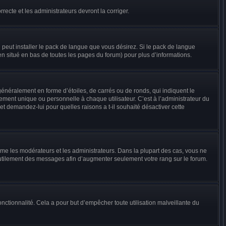
recte et les administrateurs devront la corriger.
l peut installer le pack de langue que vous désirez. Si le pack de langue
ien situé en bas de toutes les pages du forum) pour plus d’informations.
énéralement en forme d’étoiles, de carrés ou de ronds, qui indiquent le
ment unique ou personnelle à chaque utilisateur. C’est à l’administrateur du
 et demandez-lui pour quelles raisons a t-il souhaité désactiver cette
mme les modérateurs et les administrateurs. Dans la plupart des cas, vous ne
inutilement des messages afin d’augmenter seulement votre rang sur le forum.
 fonctionnalité. Cela a pour but d’empêcher toute utilisation malveillante du