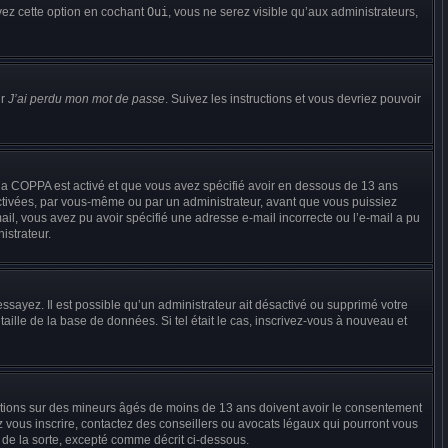
ivez cette option en cochant
Oui
, vous ne serez visible qu’aux administrateurs,
ur
J’ai perdu mon mot de passe
. Suivez les instructions et vous devriez pouvoir
de la COPPA est activé et que vous avez spécifié avoir en dessous de 13 ans
activées, par vous-même ou par un administrateur, avant que vous puissiez
-mail, vous avez pu avoir spécifié une adresse e-mail incorrecte ou l’e-mail a pu
istrateur.
éessayez. Il est possible qu’un administrateur ait désactivé ou supprimé votre
ille de la base de données. Si tel était le cas, inscrivez-vous à nouveau et
rmations sur des mineurs âgés de moins de 13 ans doivent avoir le consentement
ez vous inscrire, contactez des conseillers ou avocats légaux qui pourront vous
 de la sorte, excepté comme décrit ci-dessous.