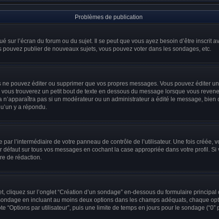
Problèmes de publication
ué sur l’écran du forum ou du sujet. Il se peut que vous ayez besoin d’être inscrit
us pouvez publier de nouveaux sujets, vous pouvez voter dans les sondages, etc.
 ne pouvez éditer ou supprimer que vos propres messages. Vous pouvez éditer un 
vous trouverez un petit bout de texte en dessous du message lorsque vous revenez
a n’apparaîtra pas si un modérateur ou un administrateur a édité le message, bien q
u’un y a répondu.
par l’intermédiaire de votre panneau de contrôle de l’utilisateur. Une fois créée,
 défaut sur tous vos messages en cochant la case appropriée dans votre profil. Si v
re de rédaction.
 cliquez sur l’onglet “Création d’un sondage” en-dessous du formulaire principal de
du sondage en incluant au moins deux options dans les champs adéquats, chaque op
e “Options par utilisateur”, puis une limite de temps en jours pour le sondage (“0” po