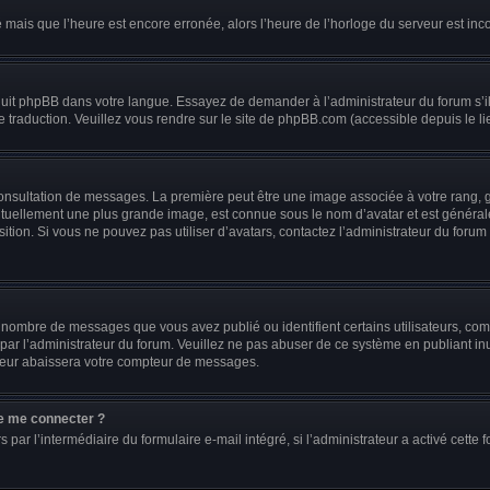
é mais que l’heure est encore erronée, alors l’heure de l’horloge du serveur est incor
raduit phpBB dans votre langue. Essayez de demander à l’administrateur du forum s’i
le traduction. Veuillez vous rendre sur le site de phpBB.com (accessible depuis le l
 consultation de messages. La première peut être une image associée à votre rang, g
ituellement une plus grande image, est connue sous le nom d’avatar et est générale
sition. Si vous ne pouvez pas utiliser d’avatars, contactez l’administrateur du forum
e nombre de messages que vous avez publié ou identifient certains utilisateurs, co
s par l’administrateur du forum. Veuillez ne pas abuser de ce système en publiant 
teur abaissera votre compteur de messages.
 de me connecter ?
s par l’intermédiaire du formulaire e-mail intégré, si l’administrateur a activé cette