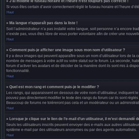
» J’ai modifié le fuseau horaire et l’heure n’est toujours pas correcte !
Si vous êtes certain d’avoir correctement réglé le fuseau horaire et l’heure d’ét
Haut
» Ma langue n’apparaît pas dans la liste !
Soit l’administrateur n’a pas installé votre langue, soit personne n’a encore t
n’existe pas, vous êtes libre de vous porter volontaire afin de créer une nouvel
Haut
» Comment puis-je afficher une image sous mon nom d’utilisateur ?
Il y a deux images qui peuvent apparaître sous un nom d’utilisateur lors de la
nombre de messages à votre actif ou votre statut sur le forum. La seconde, hab
forum d’activer les avatars et de décider de la manière dont ils sont mis à dispo
fonctionnalité.
Haut
» Quel est mon rang et comment puis-je le modifier ?
Les rangs, qui apparaissent en dessous de votre nom d’utilisateur, indiquent l
pouvez pas directement modifier le texte des rangs du forum car ils sont réglé
Beaucoup de forums ne toléreront pas cela et un modérateur ou un administra
Haut
» Lorsque je clique sur le lien de l’e-mail d’un utilisateur, il m’est demandé
Seuls les utilisateurs inscrits peuvent envoyer des e-mails aux autres utilisateur
système e-mail par des utilisateurs anonymes ou par des agents automatisés.
Haut