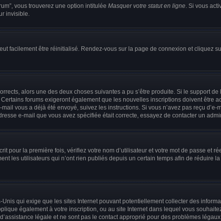
rum”, vous trouverez une option intitulée
Masquer votre statut en ligne
. Si vous act
 invisible.
eut facilement être réinitialisé. Rendez-vous sur la page de connexion et cliquez s
t corrects, alors une des deux choses suivantes a pu s’être produite. Si le support 
s. Certains forums exigeront également que les nouvelles inscriptions doivent être 
n e-mail vous a déjà été envoyé, suivez les instructions. Si vous n’avez pas reçu d’e
dresse e-mail que vous avez spécifiée était correcte, essayez de contacter un admin
t pour la première fois, vérifiez votre nom d’utilisateur et votre mot de passe et r
es utilisateurs qui n’ont rien publiés depuis un certain temps afin de réduire la ta
ts-Unis qui exige que les sites Internet pouvant potentiellement collecter des info
applique également à votre inscription, ou au site Internet dans lequel vous souhait
 d’assistance légale et ne sont pas le contact approprié pour des problèmes légaux