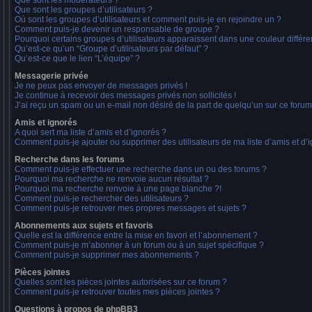
Que sont les modérateurs ?
Que sont les groupes d’utilisateurs ?
Où sont les groupes d’utilisateurs et comment puis-je en rejoindre un ?
Comment puis-je devenir un responsable de groupe ?
Pourquoi certains groupes d’utilisateurs apparaissent dans une couleur différe
Qu’est-ce qu’un “Groupe d’utilisateurs par défaut” ?
Qu’est-ce que le lien “L’équipe” ?
Messagerie privée
Je ne peux pas envoyer de messages privés !
Je continue à recevoir des messages privés non sollicités !
J’ai reçu un spam ou un e-mail non désiré de la part de quelqu’un sur ce forum
Amis et ignorés
A quoi sert ma liste d’amis et d’ignorés ?
Comment puis-je ajouter ou supprimer des utilisateurs de ma liste d’amis et d’
Recherche dans les forums
Comment puis-je effectuer une recherche dans un ou des forums ?
Pourquoi ma recherche ne renvoie aucun résultat ?
Pourquoi ma recherche renvoie à une page blanche ?!
Comment puis-je rechercher des utilisateurs ?
Comment puis-je retrouver mes propres messages et sujets ?
Abonnements aux sujets et favoris
Quelle est la différence entre la mise en favori et l’abonnement ?
Comment puis-je m’abonner à un forum ou à un sujet spécifique ?
Comment puis-je supprimer mes abonnements ?
Pièces jointes
Quelles sont les pièces jointes autorisées sur ce forum ?
Comment puis-je retrouver toutes mes pièces jointes ?
Questions à propos de phpBB3