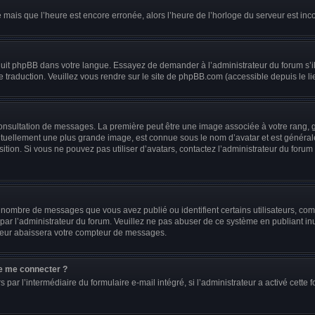
é mais que l’heure est encore erronée, alors l’heure de l’horloge du serveur est incor
raduit phpBB dans votre langue. Essayez de demander à l’administrateur du forum s’i
le traduction. Veuillez vous rendre sur le site de phpBB.com (accessible depuis le l
 consultation de messages. La première peut être une image associée à votre rang, g
ituellement une plus grande image, est connue sous le nom d’avatar et est générale
sition. Si vous ne pouvez pas utiliser d’avatars, contactez l’administrateur du forum
e nombre de messages que vous avez publié ou identifient certains utilisateurs, co
s par l’administrateur du forum. Veuillez ne pas abuser de ce système en publiant 
teur abaissera votre compteur de messages.
 de me connecter ?
s par l’intermédiaire du formulaire e-mail intégré, si l’administrateur a activé cette