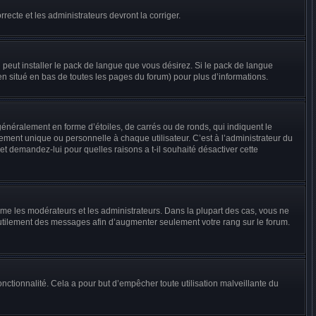
recte et les administrateurs devront la corriger.
l peut installer le pack de langue que vous désirez. Si le pack de langue
ien situé en bas de toutes les pages du forum) pour plus d’informations.
énéralement en forme d’étoiles, de carrés ou de ronds, qui indiquent le
ment unique ou personnelle à chaque utilisateur. C’est à l’administrateur du
 et demandez-lui pour quelles raisons a t-il souhaité désactiver cette
mme les modérateurs et les administrateurs. Dans la plupart des cas, vous ne
inutilement des messages afin d’augmenter seulement votre rang sur le forum.
 fonctionnalité. Cela a pour but d’empêcher toute utilisation malveillante du