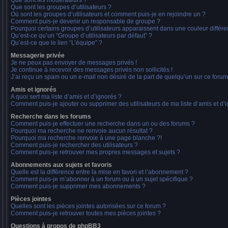
Que sont les modérateurs ?
Que sont les groupes d’utilisateurs ?
Où sont les groupes d’utilisateurs et comment puis-je en rejoindre un ?
Comment puis-je devenir un responsable de groupe ?
Pourquoi certains groupes d’utilisateurs apparaissent dans une couleur différe
Qu’est-ce qu’un “Groupe d’utilisateurs par défaut” ?
Qu’est-ce que le lien “L’équipe” ?
Messagerie privée
Je ne peux pas envoyer de messages privés !
Je continue à recevoir des messages privés non sollicités !
J’ai reçu un spam ou un e-mail non désiré de la part de quelqu’un sur ce forum
Amis et ignorés
A quoi sert ma liste d’amis et d’ignorés ?
Comment puis-je ajouter ou supprimer des utilisateurs de ma liste d’amis et d’
Recherche dans les forums
Comment puis-je effectuer une recherche dans un ou des forums ?
Pourquoi ma recherche ne renvoie aucun résultat ?
Pourquoi ma recherche renvoie à une page blanche ?!
Comment puis-je rechercher des utilisateurs ?
Comment puis-je retrouver mes propres messages et sujets ?
Abonnements aux sujets et favoris
Quelle est la différence entre la mise en favori et l’abonnement ?
Comment puis-je m’abonner à un forum ou à un sujet spécifique ?
Comment puis-je supprimer mes abonnements ?
Pièces jointes
Quelles sont les pièces jointes autorisées sur ce forum ?
Comment puis-je retrouver toutes mes pièces jointes ?
Questions à propos de phpBB3