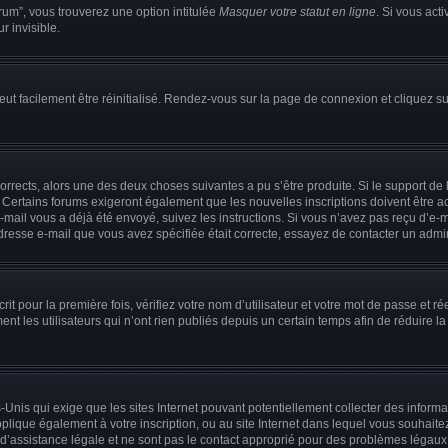
rum”, vous trouverez une option intitulée
Masquer votre statut en ligne
. Si vous act
 invisible.
eut facilement être réinitialisé. Rendez-vous sur la page de connexion et cliquez s
t corrects, alors une des deux choses suivantes a pu s’être produite. Si le support 
s. Certains forums exigeront également que les nouvelles inscriptions doivent être 
n e-mail vous a déjà été envoyé, suivez les instructions. Si vous n’avez pas reçu d’e
dresse e-mail que vous avez spécifiée était correcte, essayez de contacter un admin
t pour la première fois, vérifiez votre nom d’utilisateur et votre mot de passe et r
es utilisateurs qui n’ont rien publiés depuis un certain temps afin de réduire la ta
ts-Unis qui exige que les sites Internet pouvant potentiellement collecter des info
applique également à votre inscription, ou au site Internet dans lequel vous souhait
 d’assistance légale et ne sont pas le contact approprié pour des problèmes légaux