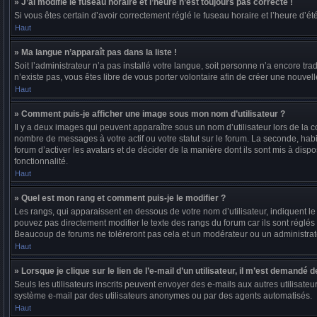
» J’ai modifié le fuseau horaire et l’heure n’est toujours pas correcte !
Si vous êtes certain d’avoir correctement réglé le fuseau horaire et l’heure d’ét
Haut
» Ma langue n’apparaît pas dans la liste !
Soit l’administrateur n’a pas installé votre langue, soit personne n’a encore t
n’existe pas, vous êtes libre de vous porter volontaire afin de créer une nouvel
Haut
» Comment puis-je afficher une image sous mon nom d’utilisateur ?
Il y a deux images qui peuvent apparaître sous un nom d’utilisateur lors de la
nombre de messages à votre actif ou votre statut sur le forum. La seconde, hab
forum d’activer les avatars et de décider de la manière dont ils sont mis à dispo
fonctionnalité.
Haut
» Quel est mon rang et comment puis-je le modifier ?
Les rangs, qui apparaissent en dessous de votre nom d’utilisateur, indiquent l
pouvez pas directement modifier le texte des rangs du forum car ils sont réglé
Beaucoup de forums ne toléreront pas cela et un modérateur ou un administra
Haut
» Lorsque je clique sur le lien de l’e-mail d’un utilisateur, il m’est demandé
Seuls les utilisateurs inscrits peuvent envoyer des e-mails aux autres utilisateur
système e-mail par des utilisateurs anonymes ou par des agents automatisés.
Haut