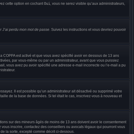
ivez cette option en cochant
Oui
, vous ne serez visible qu’aux administrateurs,
ur
J’ai perdu mon mot de passe
. Suivez les instructions et vous devriez pouvoir
de la COPPA est activé et que vous avez spécifié avoir en dessous de 13 ans
activées, par vous-même ou par un administrateur, avant que vous puissiez
-mail, vous avez pu avoir spécifié une adresse e-mail incorrecte ou l’e-mail a pu
istrateur.
éessayez. Il est possible qu’un administrateur ait désactivé ou supprimé votre
ille de la base de données. Si tel était le cas, inscrivez-vous à nouveau et
rmations sur des mineurs âgés de moins de 13 ans doivent avoir le consentement
ez vous inscrire, contactez des conseillers ou avocats légaux qui pourront vous
 de la sorte, excepté comme décrit ci-dessous.