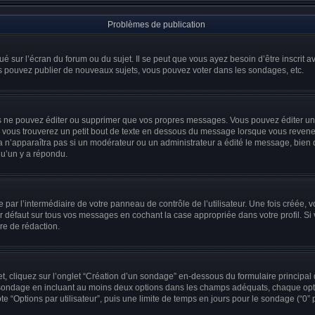
Problèmes de publication
ué sur l’écran du forum ou du sujet. Il se peut que vous ayez besoin d’être inscrit
us pouvez publier de nouveaux sujets, vous pouvez voter dans les sondages, etc.
 ne pouvez éditer ou supprimer que vos propres messages. Vous pouvez éditer un 
vous trouverez un petit bout de texte en dessous du message lorsque vous revenez
a n’apparaîtra pas si un modérateur ou un administrateur a édité le message, bien q
u’un y a répondu.
par l’intermédiaire de votre panneau de contrôle de l’utilisateur. Une fois créée,
 défaut sur tous vos messages en cochant la case appropriée dans votre profil. Si v
re de rédaction.
 cliquez sur l’onglet “Création d’un sondage” en-dessous du formulaire principal de
du sondage en incluant au moins deux options dans les champs adéquats, chaque op
e “Options par utilisateur”, puis une limite de temps en jours pour le sondage (“0” po