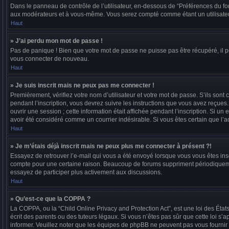
Dans le panneau de contrôle de l’utilisateur, en-dessous de “Préférences du fo
aux modérateurs et à vous-même. Vous serez compté comme étant un utilisateur
Haut
» J’ai perdu mon mot de passe !
Pas de panique ! Bien que votre mot de passe ne puisse pas être récupéré, il p
vous connecter de nouveau.
Haut
» Je suis inscrit mais ne peux pas me connecter !
Premièrement, vérifiez votre nom d’utilisateur et votre mot de passe. S’ils son
pendant l’inscription, vous devrez suivre les instructions que vous avez reçue
ouvrir une session ; cette information était affichée pendant l’inscription. Si u
avoir été considéré comme un courrier indésirable. Si vous êtes certain que l’a
Haut
» Je m’étais déjà inscrit mais ne peux plus me connecter à présent ?!
Essayez de retrouver l’e-mail qui vous a été envoyé lorsque vous vous êtes inscri
compte pour une certaine raison. Beaucoup de forums suppriment périodiquement l
essayez de participer plus activement aux discussions.
Haut
» Qu’est-ce que la COPPA ?
La COPPA, ou la “Child Online Privacy and Protection Act”, est une loi des Éta
écrit des parents ou des tuteurs légaux. Si vous n’êtes pas sûr que cette loi s’
informer. Veuillez noter que les équipes de phpBB ne peuvent pas vous fournir