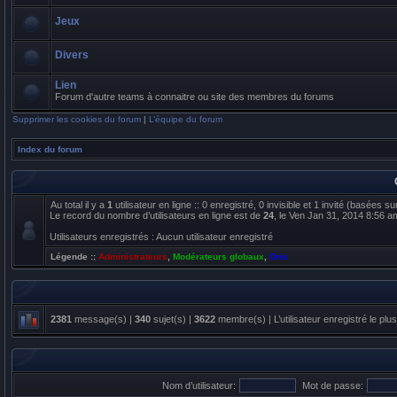
Jeux
Divers
Lien
Forum d'autre teams à connaitre ou site des membres du forums
Supprimer les cookies du forum
|
L’équipe du forum
Index du forum
Au total il y a
1
utilisateur en ligne :: 0 enregistré, 0 invisible et 1 invité (basées s
Le record du nombre d’utilisateurs en ligne est de
24
, le Ven Jan 31, 2014 8:56 a
Utilisateurs enregistrés : Aucun utilisateur enregistré
Légende ::
Administrateurs
,
Modérateurs globaux
,
Oris
2381
message(s) |
340
sujet(s) |
3622
membre(s) | L’utilisateur enregistré le plu
Nom d’utilisateur:
Mot de passe: