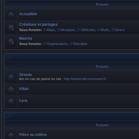
Forums
Actualitée
Créations et partages
Sous-forums:
Maps
,
Musiques
,
Véhicules
,
Mods
,
Divers
Matchs
Sous-forums:
Organisations
,
Résultats
Forums
Orionis
lien en cas de panne du site :
http://minecraft.oriserveur.fr/
Altair
Lyra
Forums
Films ou vidéos