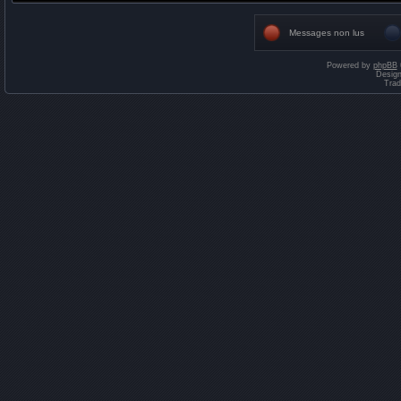
Messages non lus
Powered by
phpBB
Desig
Trad