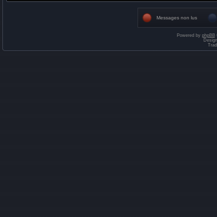
Messages non lus
Powered by
phpBB
Desig
Trad