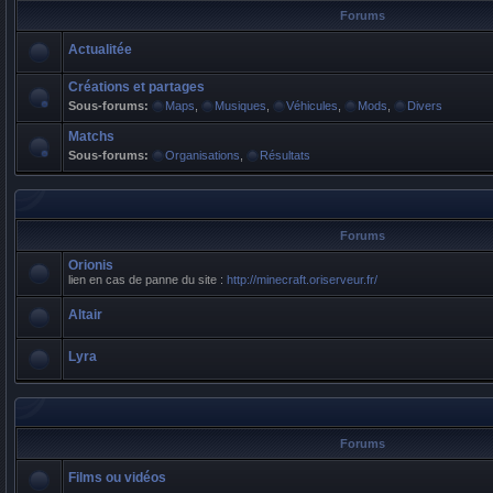
Forums
Actualitée
Créations et partages
Sous-forums:
Maps
,
Musiques
,
Véhicules
,
Mods
,
Divers
Matchs
Sous-forums:
Organisations
,
Résultats
Forums
Orionis
lien en cas de panne du site :
http://minecraft.oriserveur.fr/
Altair
Lyra
Forums
Films ou vidéos