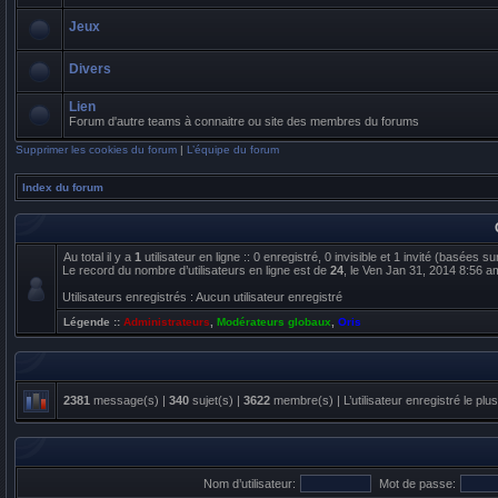
Jeux
Divers
Lien
Forum d'autre teams à connaitre ou site des membres du forums
Supprimer les cookies du forum
|
L’équipe du forum
Index du forum
Au total il y a
1
utilisateur en ligne :: 0 enregistré, 0 invisible et 1 invité (basées s
Le record du nombre d’utilisateurs en ligne est de
24
, le Ven Jan 31, 2014 8:56 a
Utilisateurs enregistrés : Aucun utilisateur enregistré
Légende ::
Administrateurs
,
Modérateurs globaux
,
Oris
2381
message(s) |
340
sujet(s) |
3622
membre(s) | L’utilisateur enregistré le plu
Nom d’utilisateur:
Mot de passe: