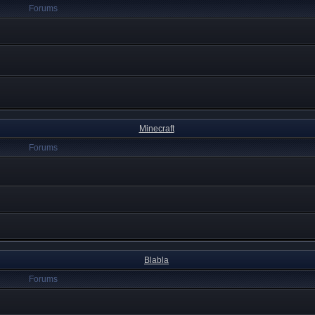
Forums
Minecraft
Forums
Blabla
Forums