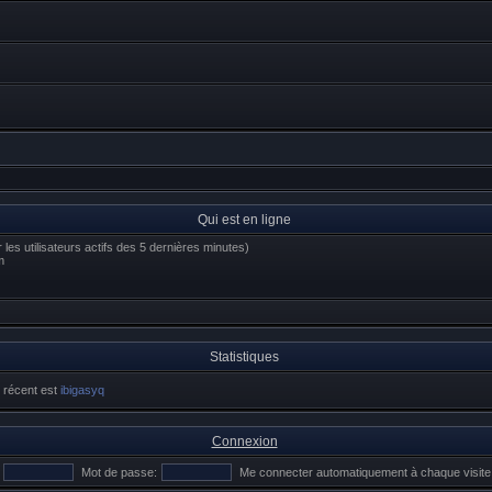
Qui est en ligne
ur les utilisateurs actifs des 5 dernières minutes)
m
Statistiques
s récent est
ibigasyq
Connexion
Mot de passe:
Me connecter automatiquement à chaque visite