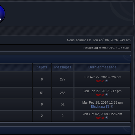
Nous sommes le Jeu Aoû 06, 2026 5:49 am
Heures au format UTC + 1 heure
Sujets
Messages
Dernier message
Lun Avr 27, 2026 6:26 pm
9
277
rafale
Ven Jan 27, 2017 6:17 pm
51
288
rafale
Mar Fév 25, 2014 12:33 pm
9
51
Blackcats13
Ven Oct 02, 2009 11:26 am
2
2
rafale