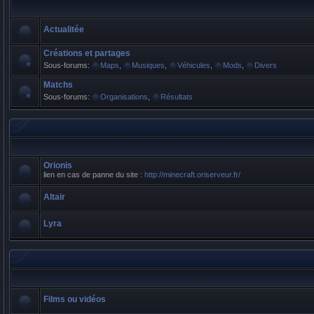
Actualitée
Créations et partages
Sous-forums:
Maps
,
Musiques
,
Véhicules
,
Mods
,
Divers
Matchs
Sous-forums:
Organisations
,
Résultats
Orionis
lien en cas de panne du site :
http://minecraft.oriserveur.fr/
Altair
Lyra
Films ou vidéos