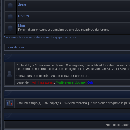
Jeux
Divers
Lien
Forum d'autre teams à connaitre ou site des membres du forums
Supprimer les cookies du forum
|
L’équipe du forum
Index du forum
Au total il y a
1
utilisateur en ligne :: 0 enregistré, 0 invisible et 1 invité (basées s
Le record du nombre d’utilisateurs en ligne est de
24
, le Ven Jan 31, 2014 8:56 a
Utilisateurs enregistrés : Aucun utilisateur enregistré
Légende ::
Administrateurs
,
Modérateurs globaux
,
Oris
2381
message(s) |
340
sujet(s) |
3622
membre(s) | L’utilisateur enregistré le plu
Nom d’utilisateur: