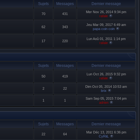
Sujets
Messages
Dernier message
Mer Nov 26, 2014 9:34 pm
70
431
rafale
Jeu Mar 09, 2017 6:49 am
62
343
papa coin coin
Lun Aoû 01, 2011 1:14 pm
17
220
rafale
Sujets
Messages
Dernier message
Lun Oct 26, 2015 9:32 pm
50
419
rafale
Dim Oct 05, 2014 10:53 am
2
22
brix
Sam Sep 05, 2015 7:04 pm
1
1
adrien
Sujets
Messages
Dernier message
Mar Déc 13, 2011 6:36 pm
22
64
CyRiiL