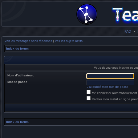
FAQ
•
Voir les messages sans réponses
|
Voir les sujets actifs
Index du forum
Vous devez vous inscrire et vou
Nom d’utilisateur:
Mot de passe:
J’ai oublié mon mot de passe
Me connecter automatiquement 
Cacher mon statut en ligne pour
Index du forum