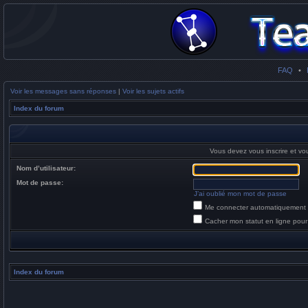
FAQ
•
Voir les messages sans réponses
|
Voir les sujets actifs
Index du forum
Vous devez vous inscrire et vou
Nom d’utilisateur:
Mot de passe:
J’ai oublié mon mot de passe
Me connecter automatiquement 
Cacher mon statut en ligne pour
Index du forum