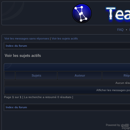
FAQ
•
Voir les messages sans réponses
|
Voir les sujets actifs
Index du forum
Voir les sujets actifs
Sujets
Auteur
Rép
Aucun résu
Afficher les messages po
Page
1
sur
1
[ La recherche a retourné 0 résultats ]
Index du forum
Powered by
phpBB
Desig