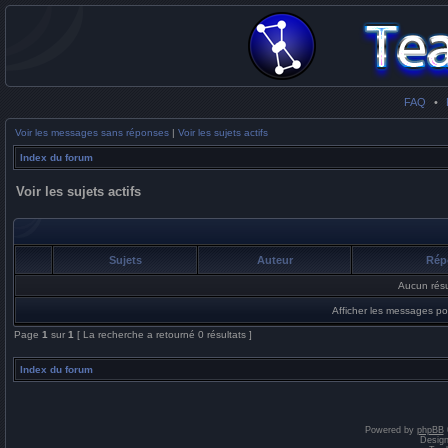
FAQ
•
Voir les messages sans réponses
|
Voir les sujets actifs
Index du forum
Voir les sujets actifs
Sujets
Auteur
Rép
Aucun résu
Afficher les messages po
Page
1
sur
1
[ La recherche a retourné 0 résultats ]
Index du forum
Powered by
phpBB
Desig