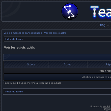
FAQ
•
Voir les messages sans réponses
|
Voir les sujets actifs
Index du forum
Voir les sujets actifs
Sujets
Auteur
Rép
Aucun résu
Afficher les messages po
Page
1
sur
1
[ La recherche a retourné 0 résultats ]
Index du forum
Powered by
phpBB
Desig