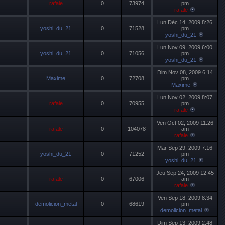
rafale
0
73974
pm
rafale
Lun Déc 14, 2009 8:26
yoshi_du_21
0
71528
pm
yoshi_du_21
Lun Nov 09, 2009 6:00
yoshi_du_21
0
71056
pm
yoshi_du_21
Dim Nov 08, 2009 6:14
Maxime
0
72708
pm
Maxime
Lun Nov 02, 2009 8:07
rafale
0
70955
pm
rafale
Ven Oct 02, 2009 11:26
rafale
0
104078
am
rafale
Mar Sep 29, 2009 7:16
yoshi_du_21
0
71252
pm
yoshi_du_21
Jeu Sep 24, 2009 12:45
rafale
0
67006
am
rafale
Ven Sep 18, 2009 8:34
demolicion_metal
0
68619
pm
demolicion_metal
Dim Sep 13, 2009 2:48