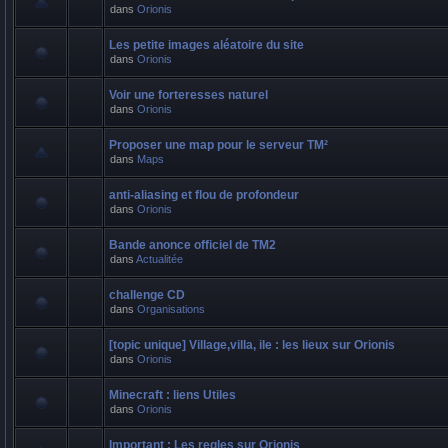
dans
Orionis
Les petite images aléatoire du site
dans
Orionis
Voir une forteresses naturel
dans
Orionis
Proposer une map pour le serveur TM²
dans
Maps
anti-aliasing et flou de profondeur
dans
Orionis
Bande anonce officiel de TM2
dans
Actualitée
challenge CD
dans
Organisations
[topic unique] Village,villa, ile : les lieux sur Orionis
dans
Orionis
Minecraft : liens Utiles
dans
Orionis
Important : Les regles sur Orionis