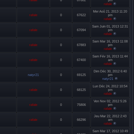
rafale
0
67682
pm
rafale
Mer Aoû 21, 2013 11:20
rafale
0
67622
pm
rafale
Sam Juin 01, 2013 12:31
rafale
0
67094
pm
rafale
Sam Mar 16, 2013 11:08
rafale
0
67883
pm
rafale
Sam Fév 16, 2013 11:44
rafale
0
67400
am
rafale
Dim Déc 30, 2012 6:40
natyr21
0
69125
pm
natyr21
Lun Déc 24, 2012 10:54
rafale
0
68125
pm
rafale
Ven Nov 02, 2012 5:26
rafale
0
75806
pm
rafale
Jeu Mar 22, 2012 2:43
rafale
0
66296
am
rafale
Sam Mar 17, 2012 10:49