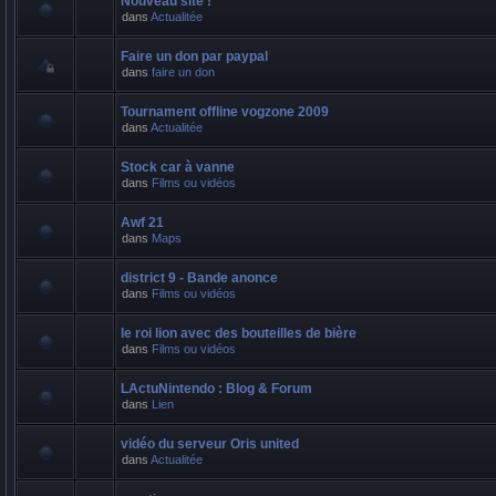
Nouveau site !
dans
Actualitée
Faire un don par paypal
dans
faire un don
Tournament offline vogzone 2009
dans
Actualitée
Stock car à vanne
dans
Films ou vidéos
Awf 21
dans
Maps
district 9 - Bande anonce
dans
Films ou vidéos
le roi lion avec des bouteilles de bière
dans
Films ou vidéos
LActuNintendo : Blog & Forum
dans
Lien
vidéo du serveur Oris united
dans
Actualitée