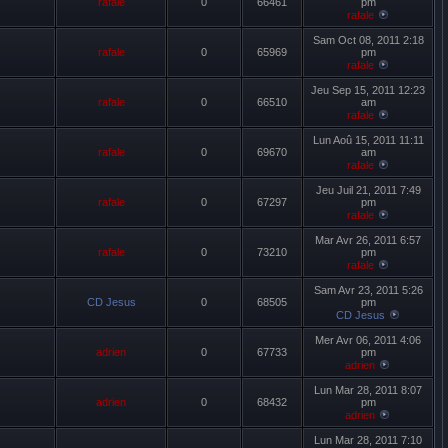
rafale
0
66461
pm
rafale
Sam Oct 08, 2011 2:18
rafale
0
65969
pm
rafale
Jeu Sep 15, 2011 12:23
rafale
0
66510
am
rafale
Lun Aoû 15, 2011 11:11
rafale
0
69670
am
rafale
Jeu Juil 21, 2011 7:49
rafale
0
67297
pm
rafale
Mar Avr 26, 2011 6:57
rafale
0
73210
pm
rafale
Sam Avr 23, 2011 5:26
CD Jesus
0
68505
pm
CD Jesus
Mer Avr 06, 2011 4:06
adrien
0
67733
pm
adrien
Lun Mar 28, 2011 8:07
adrien
0
68432
pm
adrien
Lun Mar 28, 2011 7:10