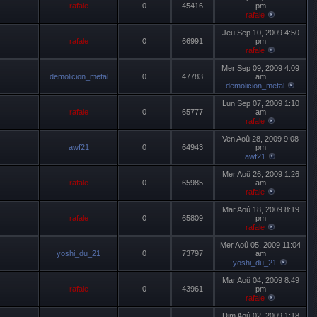
rafale
0
45416
pm
rafale
Jeu Sep 10, 2009 4:50
rafale
0
66991
pm
rafale
Mer Sep 09, 2009 4:09
demolicion_metal
0
47783
am
demolicion_metal
Lun Sep 07, 2009 1:10
rafale
0
65777
am
rafale
Ven Aoû 28, 2009 9:08
awf21
0
64943
pm
awf21
Mer Aoû 26, 2009 1:26
rafale
0
65985
am
rafale
Mar Aoû 18, 2009 8:19
rafale
0
65809
pm
rafale
Mer Aoû 05, 2009 11:04
yoshi_du_21
0
73797
am
yoshi_du_21
Mar Aoû 04, 2009 8:49
rafale
0
43961
pm
rafale
Dim Aoû 02, 2009 1:18