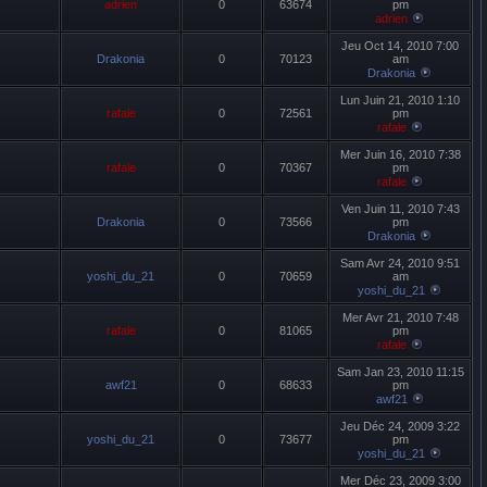
adrien
0
63674
pm
adrien
Jeu Oct 14, 2010 7:00
Drakonia
0
70123
am
Drakonia
Lun Juin 21, 2010 1:10
rafale
0
72561
pm
rafale
Mer Juin 16, 2010 7:38
rafale
0
70367
pm
rafale
Ven Juin 11, 2010 7:43
Drakonia
0
73566
pm
Drakonia
Sam Avr 24, 2010 9:51
yoshi_du_21
0
70659
am
yoshi_du_21
Mer Avr 21, 2010 7:48
rafale
0
81065
pm
rafale
Sam Jan 23, 2010 11:15
awf21
0
68633
pm
awf21
Jeu Déc 24, 2009 3:22
yoshi_du_21
0
73677
pm
yoshi_du_21
Mer Déc 23, 2009 3:00