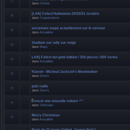
dans
Orionis
[LAN] Celest'Halloween 29/30/31 octobre
dans
Organisations
anciennes maps actuellement sur le serveur
dans
Actualitée
Stadium sur rally sur neige
dans
Maps
LAN] Celest lan gold edition / 300 places / 800 series
dans
Actualitée
Klaxon - Micheal Jackson's Moonwalker
dans
Divers
puls radio
dans
Divers
encor une nouvelle voiture ^^
dans
Véhicules
Merry Christmas
dans
Actualitée
Pack de 22 maps United, Joyeux Noël !