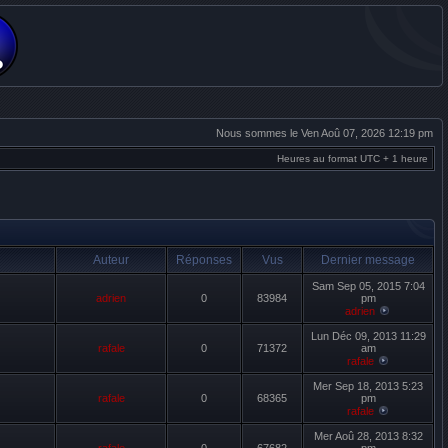
Nous sommes le Ven Aoû 07, 2026 12:19 pm
Heures au format UTC + 1 heure
Auteur
Réponses
Vus
Dernier message
Sam Sep 05, 2015 7:04
adrien
0
83984
pm
adrien
Lun Déc 09, 2013 11:29
rafale
0
71372
am
rafale
Mer Sep 18, 2013 5:23
rafale
0
68365
pm
rafale
Mer Aoû 28, 2013 8:32