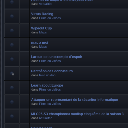
dans
Actualitée
Virtua Racing
dans
Films ou vidéos
Wipeout Cup
dans
Maps
map a moi
dans
Maps
Laroux est un exemple d'espoir
dans
Films ou vidéos
Panthéon des donnateurs
dans
faire un don
Learn about Europe
dans
Films ou vidéos
Attaquer un représentant de la sécuriter informatique
dans
Films ou vidéos
MLC05-S3 championnat modlap cinquième de la saison 3
dans
Actualitée