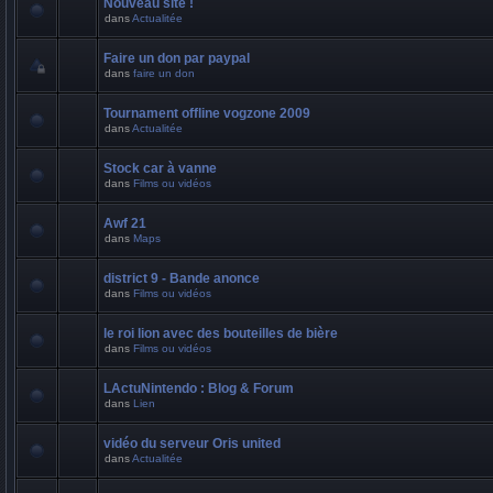
Nouveau site !
dans
Actualitée
Faire un don par paypal
dans
faire un don
Tournament offline vogzone 2009
dans
Actualitée
Stock car à vanne
dans
Films ou vidéos
Awf 21
dans
Maps
district 9 - Bande anonce
dans
Films ou vidéos
le roi lion avec des bouteilles de bière
dans
Films ou vidéos
LActuNintendo : Blog & Forum
dans
Lien
vidéo du serveur Oris united
dans
Actualitée