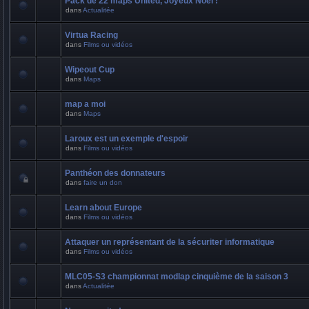
Pack de 22 maps United, Joyeux Noël !
dans
Actualitée
Virtua Racing
dans
Films ou vidéos
Wipeout Cup
dans
Maps
map a moi
dans
Maps
Laroux est un exemple d'espoir
dans
Films ou vidéos
Panthéon des donnateurs
dans
faire un don
Learn about Europe
dans
Films ou vidéos
Attaquer un représentant de la sécuriter informatique
dans
Films ou vidéos
MLC05-S3 championnat modlap cinquième de la saison 3
dans
Actualitée