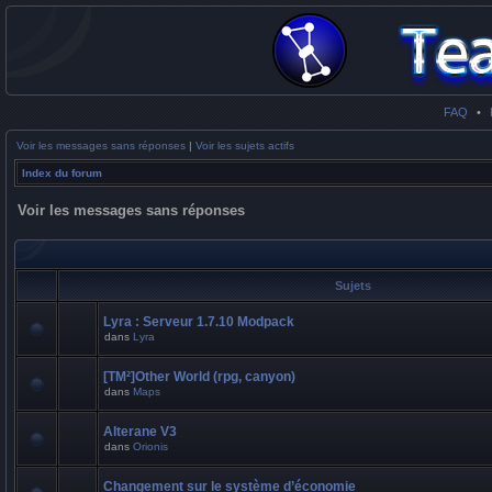
FAQ
•
Voir les messages sans réponses
|
Voir les sujets actifs
Index du forum
Voir les messages sans réponses
Sujets
Lyra : Serveur 1.7.10 Modpack
dans
Lyra
[TM²]Other World (rpg, canyon)
dans
Maps
Alterane V3
dans
Orionis
Changement sur le système d’économie