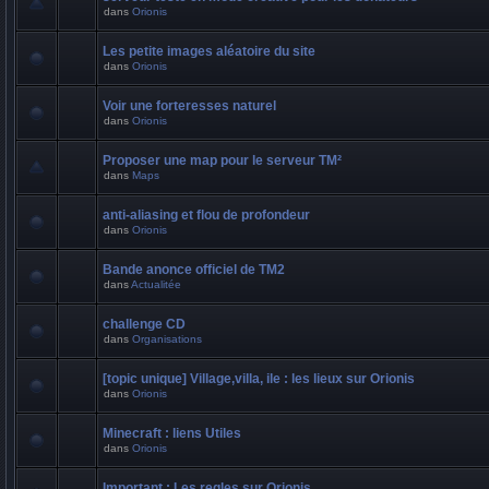
dans
Orionis
Les petite images aléatoire du site
dans
Orionis
Voir une forteresses naturel
dans
Orionis
Proposer une map pour le serveur TM²
dans
Maps
anti-aliasing et flou de profondeur
dans
Orionis
Bande anonce officiel de TM2
dans
Actualitée
challenge CD
dans
Organisations
[topic unique] Village,villa, ile : les lieux sur Orionis
dans
Orionis
Minecraft : liens Utiles
dans
Orionis
Important : Les regles sur Orionis