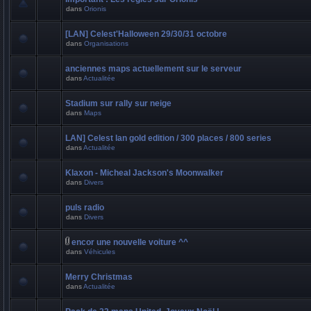
dans
Orionis
[LAN] Celest'Halloween 29/30/31 octobre
dans
Organisations
anciennes maps actuellement sur le serveur
dans
Actualitée
Stadium sur rally sur neige
dans
Maps
LAN] Celest lan gold edition / 300 places / 800 series
dans
Actualitée
Klaxon - Micheal Jackson's Moonwalker
dans
Divers
puls radio
dans
Divers
encor une nouvelle voiture ^^
dans
Véhicules
Merry Christmas
dans
Actualitée