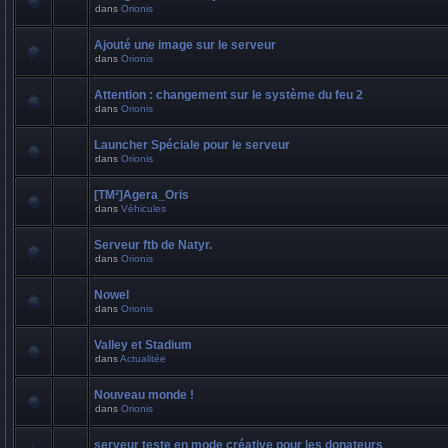
dans
Orionis
Ajouté une image sur le serveur
dans
Orionis
Attention : changement sur le système du feu 2
dans
Orionis
Launcher Spéciale pour le serveur
dans
Orionis
[TM²]Agera_Oris
dans
Véhicules
Serveur ftb de Natyr.
dans
Orionis
Nowel
dans
Orionis
Valley et Stadium
dans
Actualitée
Nouveau monde !
dans
Orionis
serveur teste en mode créative pour les donateurs