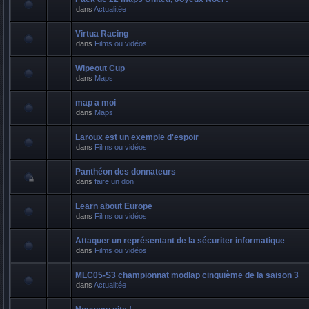
dans
Actualitée
Virtua Racing
dans
Films ou vidéos
Wipeout Cup
dans
Maps
map a moi
dans
Maps
Laroux est un exemple d'espoir
dans
Films ou vidéos
Panthéon des donnateurs
dans
faire un don
Learn about Europe
dans
Films ou vidéos
Attaquer un représentant de la sécuriter informatique
dans
Films ou vidéos
MLC05-S3 championnat modlap cinquième de la saison 3
dans
Actualitée