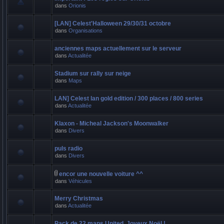
dans
Orionis
[LAN] Celest'Halloween 29/30/31 octobre
dans
Organisations
anciennes maps actuellement sur le serveur
dans
Actualitée
Stadium sur rally sur neige
dans
Maps
LAN] Celest lan gold edition / 300 places / 800 series
dans
Actualitée
Klaxon - Micheal Jackson's Moonwalker
dans
Divers
puls radio
dans
Divers
encor une nouvelle voiture ^^
dans
Véhicules
Merry Christmas
dans
Actualitée
Pack de 22 maps United, Joyeux Noël !