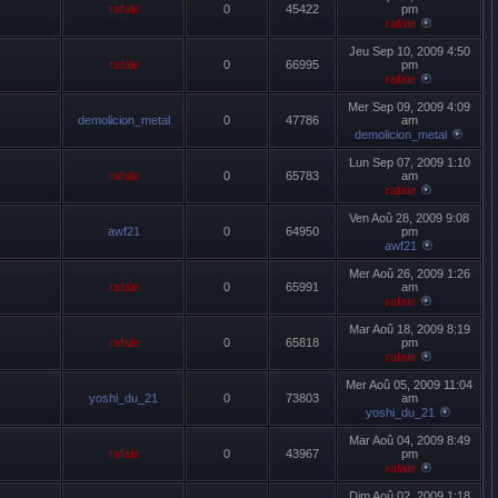
rafale
0
45422
pm
rafale
Jeu Sep 10, 2009 4:50
rafale
0
66995
pm
rafale
Mer Sep 09, 2009 4:09
demolicion_metal
0
47786
am
demolicion_metal
Lun Sep 07, 2009 1:10
rafale
0
65783
am
rafale
Ven Aoû 28, 2009 9:08
awf21
0
64950
pm
awf21
Mer Aoû 26, 2009 1:26
rafale
0
65991
am
rafale
Mar Aoû 18, 2009 8:19
rafale
0
65818
pm
rafale
Mer Aoû 05, 2009 11:04
yoshi_du_21
0
73803
am
yoshi_du_21
Mar Aoû 04, 2009 8:49
rafale
0
43967
pm
rafale
Dim Aoû 02, 2009 1:18