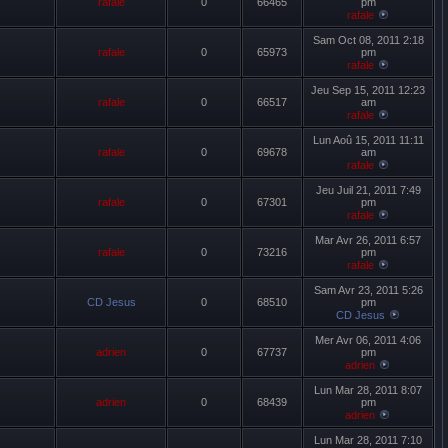
rafale
0
66465
pm
rafale
Sam Oct 08, 2011 2:18
rafale
0
65973
pm
rafale
Jeu Sep 15, 2011 12:23
rafale
0
66517
am
rafale
Lun Aoû 15, 2011 11:11
rafale
0
69678
am
rafale
Jeu Juil 21, 2011 7:49
rafale
0
67301
pm
rafale
Mar Avr 26, 2011 6:57
rafale
0
73216
pm
rafale
Sam Avr 23, 2011 5:26
CD Jesus
0
68510
pm
CD Jesus
Mer Avr 06, 2011 4:06
adrien
0
67737
pm
adrien
Lun Mar 28, 2011 8:07
adrien
0
68439
pm
adrien
Lun Mar 28, 2011 7:10