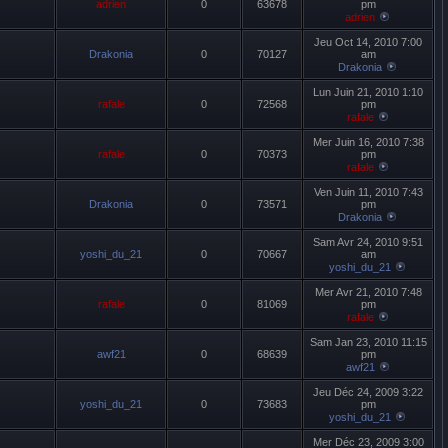
adrien
0
63678
pm
adrien
Jeu Oct 14, 2010 7:00
Drakonia
0
70127
am
Drakonia
Lun Juin 21, 2010 1:10
rafale
0
72568
pm
rafale
Mer Juin 16, 2010 7:38
rafale
0
70373
pm
rafale
Ven Juin 11, 2010 7:43
Drakonia
0
73571
pm
Drakonia
Sam Avr 24, 2010 9:51
yoshi_du_21
0
70667
am
yoshi_du_21
Mer Avr 21, 2010 7:48
rafale
0
81069
pm
rafale
Sam Jan 23, 2010 11:15
awf21
0
68639
pm
awf21
Jeu Déc 24, 2009 3:22
yoshi_du_21
0
73683
pm
yoshi_du_21
Mer Déc 23, 2009 3:00