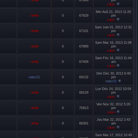
rafale
0
67686
pm
rafale
Mer Aoû 21, 2013 11:20
rafale
0
67629
pm
rafale
Sam Juin 01, 2013 12:31
rafale
0
67101
pm
rafale
Sam Mar 16, 2013 11:08
rafale
0
67889
pm
rafale
Sam Fév 16, 2013 11:44
rafale
0
67409
am
rafale
Dim Déc 30, 2012 6:40
natyr21
0
69132
pm
natyr21
Lun Déc 24, 2012 10:54
rafale
0
68129
pm
rafale
Ven Nov 02, 2012 5:26
rafale
0
75813
pm
rafale
Jeu Mar 22, 2012 2:43
rafale
0
66301
am
rafale
Sam Mar 17, 2012 10:49