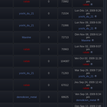
rafale
0
73982
pm
rafale
Lun Déc 14, 2009 8:26
yoshi_du_21
0
71534
pm
yoshi_du_21
Lun Nov 09, 2009 6:00
yoshi_du_21
0
71066
pm
yoshi_du_21
Dim Nov 08, 2009 6:14
Maxime
0
72713
pm
Maxime
Lun Nov 02, 2009 8:07
rafale
0
70963
pm
rafale
Ven Oct 02, 2009 11:26
rafale
0
104087
am
rafale
Mar Sep 29, 2009 7:16
yoshi_du_21
0
71263
pm
yoshi_du_21
Jeu Sep 24, 2009 12:45
rafale
0
67012
am
rafale
Ven Sep 18, 2009 8:34
demolicion_metal
0
68625
pm
demolicion_metal
Dim Sep 13, 2009 2:48