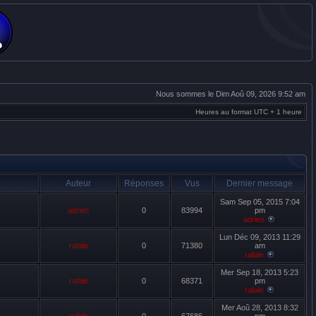
Nous sommes le Dim Aoû 09, 2026 9:52 am
Heures au format UTC + 1 heure
Auteur
Réponses
Vus
Dernier message
Sam Sep 05, 2015 7:04
adrien
0
83994
pm
adrien
Lun Déc 09, 2013 11:29
rafale
0
71380
am
rafale
Mer Sep 18, 2013 5:23
rafale
0
68371
pm
rafale
Mer Aoû 28, 2013 8:32