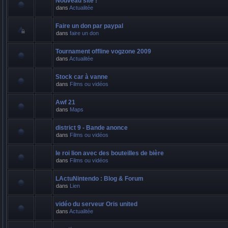
Nouveau site !
dans
Actualitée
Faire un don par paypal
dans
faire un don
Tournament offline vogzone 2009
dans
Actualitée
Stock car à vanne
dans
Films ou vidéos
Awf 21
dans
Maps
district 9 - Bande anonce
dans
Films ou vidéos
le roi lion avec des bouteilles de bière
dans
Films ou vidéos
LActuNintendo : Blog & Forum
dans
Lien
vidéo du serveur Oris united
dans
Actualitée