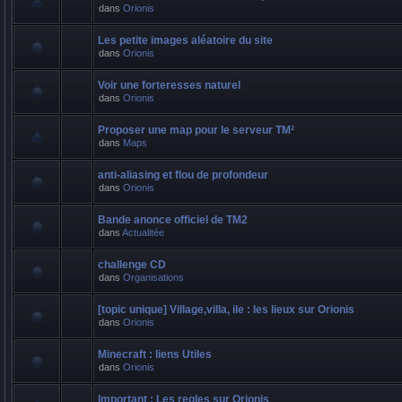
dans
Orionis
Les petite images aléatoire du site
dans
Orionis
Voir une forteresses naturel
dans
Orionis
Proposer une map pour le serveur TM²
dans
Maps
anti-aliasing et flou de profondeur
dans
Orionis
Bande anonce officiel de TM2
dans
Actualitée
challenge CD
dans
Organisations
[topic unique] Village,villa, ile : les lieux sur Orionis
dans
Orionis
Minecraft : liens Utiles
dans
Orionis
Important : Les regles sur Orionis