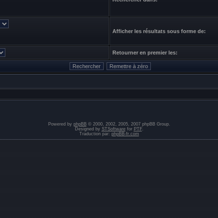
Afficher les résultats sous forme de:
Retourner en premier les:
Powered by
phpBB
© 2000, 2002, 2005, 2007 phpBB Group.
Designed by
STSoftware
for
PTF
.
Traduction par:
phpBB-fr.com