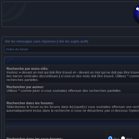
Voir les messages sans réponses
|
Voir les sujets actifs
Index du forum
Recherche par mots-clés:
Insérez
+
devant un mot qui doit être trouvé et
-
devant un mot qui ne doit pas être trouv
des barres verticales discontinues
|
si seul un des mots doit être trouvé. Utilisez * comm
recherches partielles.
Rechercher par auteur:
Utilisez * comme joker si vous souhaitez effectuer des recherches partielles.
Rechercher dans les forums:
Sélectionnez le forum ou les forums dans le(s)quel(s) vous souhaitez effectuer une re
automatiquement inclus dans la recherche si vous ne désactivez pas ci-dessous l’optio
Rechercher dans les sous-forums: