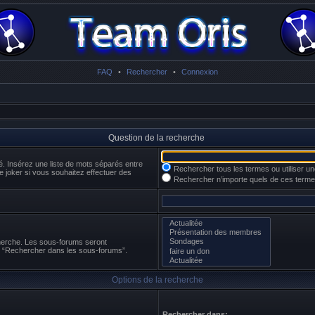
FAQ
•
Rechercher
•
Connexion
Question de la recherche
é. Insérez une liste de mots séparés entre
Rechercher tous les termes ou utiliser 
e joker si vous souhaitez effectuer des
Rechercher n’importe quels de ces term
cherche. Les sous-forums seront
n “Rechercher dans les sous-forums”.
Options de la recherche
Rechercher dans: