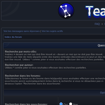
FAQ
•
Voir les messages sans réponses
|
Voir les sujets actifs
Index du forum
Quest
Recherche par mots-clés:
Insérez
+
devant un mot qui doit être trouvé et
-
devant un mot qui ne doit pas être trouvé.
Insérez une liste de mots séparés entre des barres verticales discontinues
|
si seul un des m
doit être trouvé. Utilisez * comme joker si vous souhaitez effectuer des recherches partielles.
Rechercher par auteur:
Utilisez * comme joker si vous souhaitez effectuer des recherches partielles.
Rechercher dans les forums:
Sélectionnez le forum ou les forums dans le(s)quel(s) vous souhaitez effectuer une recherch
sous-forums seront automatiquement inclus dans la recherche si vous ne désactivez pas ci-
dessous l’option “Rechercher dans les sous-forums”.
Opt
Rechercher dans les sous-forums:
Oui
Non