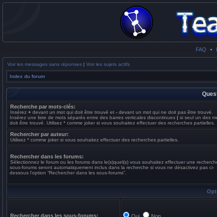
FAQ
•
Voir les messages sans réponses
|
Voir les sujets actifs
Index du forum
Quest
Recherche par mots-clés:
Insérez
+
devant un mot qui doit être trouvé et
-
devant un mot qui ne doit pas être trouvé.
Insérez une liste de mots séparés entre des barres verticales discontinues
|
si seul un des m
doit être trouvé. Utilisez * comme joker si vous souhaitez effectuer des recherches partielles.
Rechercher par auteur:
Utilisez * comme joker si vous souhaitez effectuer des recherches partielles.
Rechercher dans les forums:
Sélectionnez le forum ou les forums dans le(s)quel(s) vous souhaitez effectuer une recherch
sous-forums seront automatiquement inclus dans la recherche si vous ne désactivez pas ci-
dessous l’option “Rechercher dans les sous-forums”.
Opt
Rechercher dans les sous-forums:
Oui
Non