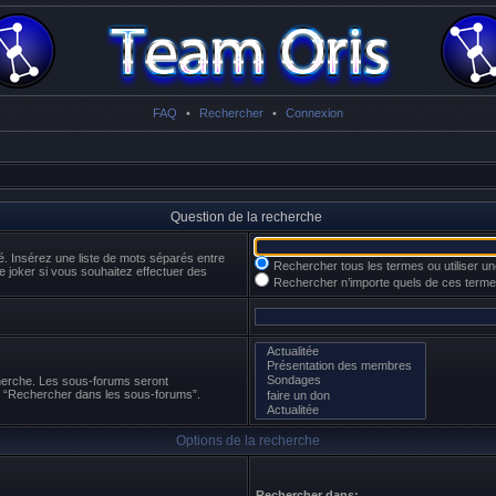
FAQ
•
Rechercher
•
Connexion
Question de la recherche
é. Insérez une liste de mots séparés entre
Rechercher tous les termes ou utiliser 
e joker si vous souhaitez effectuer des
Rechercher n’importe quels de ces term
cherche. Les sous-forums seront
n “Rechercher dans les sous-forums”.
Options de la recherche
Rechercher dans: