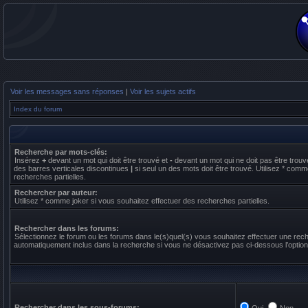
Voir les messages sans réponses
|
Voir les sujets actifs
Index du forum
Recherche par mots-clés:
Insérez
+
devant un mot qui doit être trouvé et
-
devant un mot qui ne doit pas être trouv
des barres verticales discontinues
|
si seul un des mots doit être trouvé. Utilisez * comm
recherches partielles.
Rechercher par auteur:
Utilisez * comme joker si vous souhaitez effectuer des recherches partielles.
Rechercher dans les forums:
Sélectionnez le forum ou les forums dans le(s)quel(s) vous souhaitez effectuer une re
automatiquement inclus dans la recherche si vous ne désactivez pas ci-dessous l’optio
Rechercher dans les sous-forums: