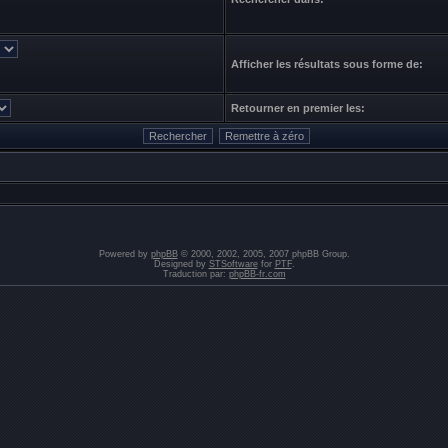
Afficher les résultats sous forme de:
Retourner en premier les:
Powered by
phpBB
© 2000, 2002, 2005, 2007 phpBB Group.
Designed by
STSoftware
for
PTF
.
Traduction par:
phpBB-fr.com