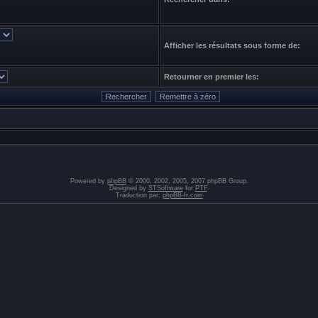
Afficher les résultats sous forme de:
Retourner en premier les:
Powered by
phpBB
© 2000, 2002, 2005, 2007 phpBB Group.
Designed by
STSoftware
for
PTF
.
Traduction par:
phpBB-fr.com