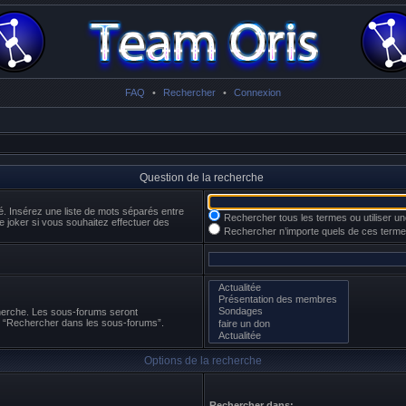
FAQ
•
Rechercher
•
Connexion
Question de la recherche
é. Insérez une liste de mots séparés entre
Rechercher tous les termes ou utiliser 
e joker si vous souhaitez effectuer des
Rechercher n’importe quels de ces term
cherche. Les sous-forums seront
n “Rechercher dans les sous-forums”.
Options de la recherche
Rechercher dans: