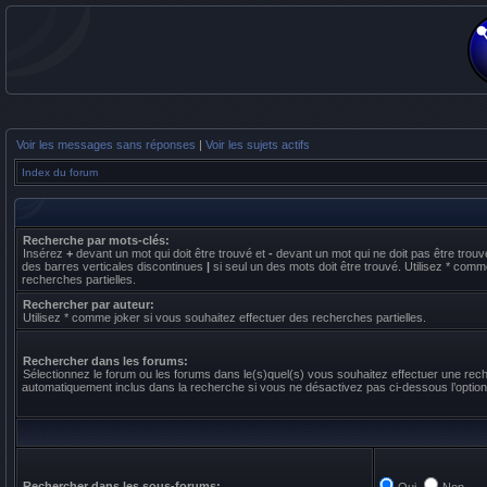
Voir les messages sans réponses
|
Voir les sujets actifs
Index du forum
Recherche par mots-clés:
Insérez
+
devant un mot qui doit être trouvé et
-
devant un mot qui ne doit pas être trouv
des barres verticales discontinues
|
si seul un des mots doit être trouvé. Utilisez * comm
recherches partielles.
Rechercher par auteur:
Utilisez * comme joker si vous souhaitez effectuer des recherches partielles.
Rechercher dans les forums:
Sélectionnez le forum ou les forums dans le(s)quel(s) vous souhaitez effectuer une re
automatiquement inclus dans la recherche si vous ne désactivez pas ci-dessous l’optio
Rechercher dans les sous-forums: