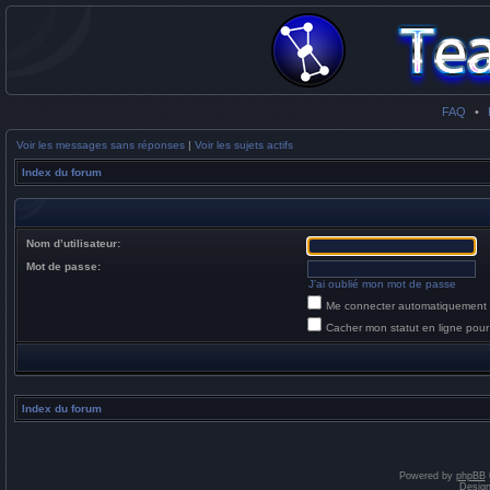
FAQ
•
Voir les messages sans réponses
|
Voir les sujets actifs
Index du forum
Nom d’utilisateur:
Mot de passe:
J’ai oublié mon mot de passe
Me connecter automatiquement 
Cacher mon statut en ligne pour
Index du forum
Powered by
phpBB
Desig