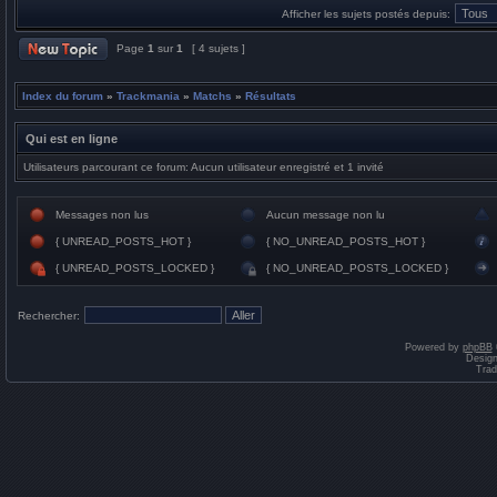
Afficher les sujets postés depuis:
Page
1
sur
1
[ 4 sujets ]
Index du forum
»
Trackmania
»
Matchs
»
Résultats
Qui est en ligne
Utilisateurs parcourant ce forum: Aucun utilisateur enregistré et 1 invité
Messages non lus
Aucun message non lu
{ UNREAD_POSTS_HOT }
{ NO_UNREAD_POSTS_HOT }
{ UNREAD_POSTS_LOCKED }
{ NO_UNREAD_POSTS_LOCKED }
Rechercher:
Powered by
phpBB
Desig
Trad