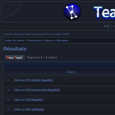
FAQ
•
Voir les messages sans réponses
|
Voir les sujets actifs
Index du forum
»
Trackmania
»
Matchs
»
Résultats
Résultats
Page
1
sur
1
[ 4 sujets ]
Sujets
Oris vs CD (belle) [égalité]
Oris vs CD (revanche) [égalité]
Oris vs CD [égalité]
Oris vs FFe [défaite]