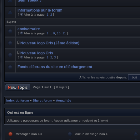
team speak 3
Informations sur le forum
[
Aller à la page:
1
,
2
]
Sujets
anniversaire
[
Aller à la page:
1
...
9
,
10
,
11
]
Nouveau logo Oris (2ème édition)
Nouveau logo Oris
[
Aller à la page:
1
,
2
,
3
]
Fonds d'écrans du site en téléchargement
Afficher les sujets postés depuis:
Page
1
sur
1
[ 9 sujets ]
Index du forum
»
Site et forum
»
Actualitée
Qui est en ligne
Utilisateurs parcourant ce forum: Aucun utilisateur enregistré et 1 invité
Messages non lus
Aucun message non lu