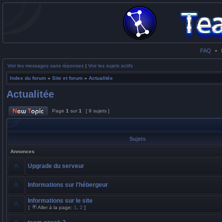
FAQ
•
Voir les messages sans réponses
|
Voir les sujets actifs
Index du forum
»
Site et forum
»
Actualitée
Actualitée
Page
1
sur
1
[ 9 sujets ]
Sujets
Annonces
Upgrade du serveur
Informations sur l'hébergeur
Informations sur le site
[
Aller à la page:
1
,
2
]