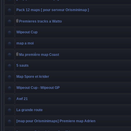
Pack 12 maps [ pour serveur Orisminimap ]
Premieres tracks a Watto
Wipeout Cup
map a moi
Ma première map Coast
5 sauts
Map Spore et krider
Wipeout Cup - Wipeout GP
Awf 21
La grande route
[map pour Orisminimaps] Premiere map Adrien