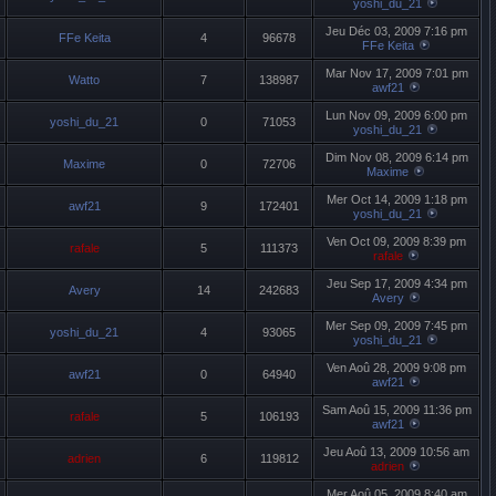
yoshi_du_21
Jeu Déc 03, 2009 7:16 pm
FFe Keita
4
96678
FFe Keita
Mar Nov 17, 2009 7:01 pm
Watto
7
138987
awf21
Lun Nov 09, 2009 6:00 pm
yoshi_du_21
0
71053
yoshi_du_21
Dim Nov 08, 2009 6:14 pm
Maxime
0
72706
Maxime
Mer Oct 14, 2009 1:18 pm
awf21
9
172401
yoshi_du_21
Ven Oct 09, 2009 8:39 pm
rafale
5
111373
rafale
Jeu Sep 17, 2009 4:34 pm
Avery
14
242683
Avery
Mer Sep 09, 2009 7:45 pm
yoshi_du_21
4
93065
yoshi_du_21
Ven Aoû 28, 2009 9:08 pm
awf21
0
64940
awf21
Sam Aoû 15, 2009 11:36 pm
rafale
5
106193
awf21
Jeu Aoû 13, 2009 10:56 am
adrien
6
119812
adrien
Mer Aoû 05, 2009 8:40 am