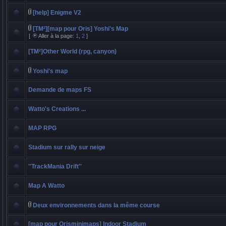
[help] Enigme V2
[TM²][map pour Oris] Yoshi's Map
[
Aller à la page:
1
,
2
]
[TM²]Other World (rpg, canyon)
Yoshi's map
Demande de maps FS
Watto's Creations ...
MAP RPG
Stadium sur rally sur neige
''TrackMania Drift''
Map A Watto
Deux environnements dans la même course
[map pour Orisminimaps] Indoor Stadium