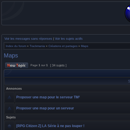
Voir les messages sans réponses
|
Voir les sujets actifs
Index du forum
»
Trackmania
»
Créations et partages
»
Maps
Maps
Page
1
sur
1
[ 34 sujets ]
S
Annonces
Proposer une map pour le serveur TM²
Proposer une map pour un serveur
Sujets
[RPG Citizen Z] LA Série à ne pas louper !