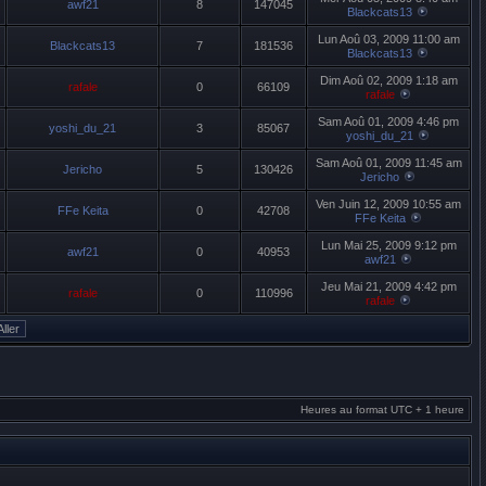
awf21
8
147045
Blackcats13
Lun Aoû 03, 2009 11:00 am
Blackcats13
7
181536
Blackcats13
Dim Aoû 02, 2009 1:18 am
rafale
0
66109
rafale
Sam Aoû 01, 2009 4:46 pm
yoshi_du_21
3
85067
yoshi_du_21
Sam Aoû 01, 2009 11:45 am
Jericho
5
130426
Jericho
Ven Juin 12, 2009 10:55 am
FFe Keita
0
42708
FFe Keita
Lun Mai 25, 2009 9:12 pm
awf21
0
40953
awf21
Jeu Mai 21, 2009 4:42 pm
rafale
0
110996
rafale
Heures au format UTC + 1 heure