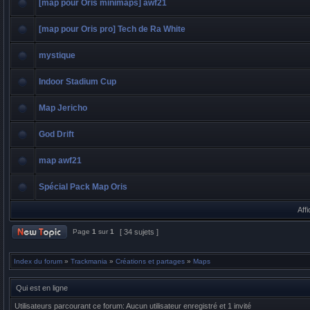
[map pour Oris minimaps] awf21
[map pour Oris pro] Tech de Ra White
mystique
Indoor Stadium Cup
Map Jericho
God Drift
map awf21
Spécial Pack Map Oris
Aff
Page
1
sur
1
[ 34 sujets ]
Index du forum
»
Trackmania
»
Créations et partages
»
Maps
Qui est en ligne
Utilisateurs parcourant ce forum: Aucun utilisateur enregistré et 1 invité