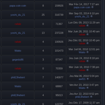
Mar Fév 14, 2017 7:27 am
papa coin coin
8
159926
papa coin coin
Mer Sep 03, 2014 6:10 pm
yoshi_du_21
25
316739
yoshi_du_21
Lun Déc 09, 2013 11:29 am
rafale
0
71367
rafale
Mar Juin 28, 2011 10:40 am
yoshi_du_21
13
237228
rafale
Jeu Déc 02, 2010 10:45 pm
rafale
4
100926
rafale
Mar Juil 06, 2010 12:01 pm
Watto
4
101473
Watto
Jeu Juin 24, 2010 8:18 pm
gegedu86
3
87347
rafale
Mer Juin 16, 2010 7:38 pm
rafale
0
70359
rafale
Jeu Mai 06, 2010 5:04 pm
phil13hebert
7
140977
awf21
Ven Avr 23, 2010 3:47 pm
Watto
2
68867
Watto
Jeu Avr 22, 2010 8:52 pm
phil13hebert
4
95013
phil13hebert
Jeu Déc 17, 2009 11:37 am
yoshi_du_21
6
122707