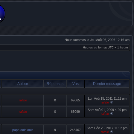
Nous sommes le Jeu Aoû 06, 2026 12:16 am
Heures au format UTC + 1 heure
Auteur
Réponses
Vus
Dernier message
Lun Aoû 15, 2011 11:11 am
rafale
0
69665
rafale
Sam Aoû 01, 2009 4:29 pm
rafale
0
65099
rafale
Sam Fév 25, 2017 11:52 pm
papa coin coin
9
243467
rafale