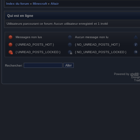
Index du forum
»
Minecraft
»
Altair
Qui est en ligne
Utilisateurs parcourant ce forum: Aucun utilisateur enregistré et 1 invité
Messages non lus
Aucun message non lu
{ UNREAD_POSTS_HOT }
{ NO_UNREAD_POSTS_HOT }
{ UNREAD_POSTS_LOCKED }
{ NO_UNREAD_POSTS_LOCKED }
Rechercher:
Powered by
phpBB
Desig
Trad