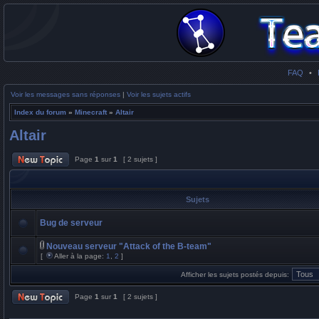
FAQ
•
Voir les messages sans réponses
|
Voir les sujets actifs
Index du forum
»
Minecraft
»
Altair
Altair
Page
1
sur
1
[ 2 sujets ]
Sujets
Bug de serveur
Nouveau serveur "Attack of the B-team"
[
Aller à la page:
1
,
2
]
Afficher les sujets postés depuis:
Page
1
sur
1
[ 2 sujets ]