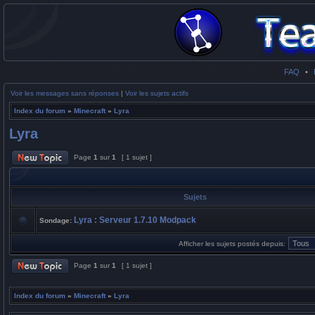
FAQ
•
Voir les messages sans réponses
|
Voir les sujets actifs
Index du forum
»
Minecraft
»
Lyra
Lyra
Page
1
sur
1
[ 1 sujet ]
Sujets
Lyra : Serveur 1.7.10 Modpack
Sondage:
Afficher les sujets postés depuis:
Page
1
sur
1
[ 1 sujet ]
Index du forum
»
Minecraft
»
Lyra