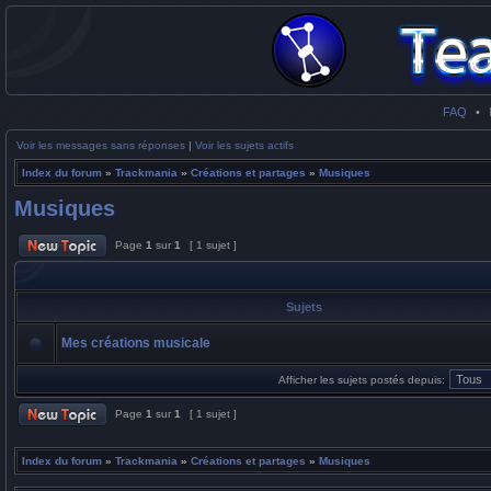
FAQ
•
Voir les messages sans réponses
|
Voir les sujets actifs
Index du forum
»
Trackmania
»
Créations et partages
»
Musiques
Musiques
Page
1
sur
1
[ 1 sujet ]
Sujets
Mes créations musicale
Afficher les sujets postés depuis:
Page
1
sur
1
[ 1 sujet ]
Index du forum
»
Trackmania
»
Créations et partages
»
Musiques