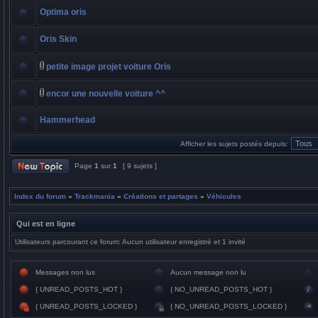
Optima oris
Oris Skin
petite image projet voiture Oris
encor une nouvelle voiture ^^
Hammerhead
Afficher les sujets postés depuis:
Page
1
sur
1
[ 9 sujets ]
Index du forum
»
Trackmania
»
Créations et partages
»
Véhicules
Qui est en ligne
Utilisateurs parcourant ce forum: Aucun utilisateur enregistré et 1 invité
Messages non lus
Aucun message non lu
{ UNREAD_POSTS_HOT }
{ NO_UNREAD_POSTS_HOT }
{ UNREAD_POSTS_LOCKED }
{ NO_UNREAD_POSTS_LOCKED }