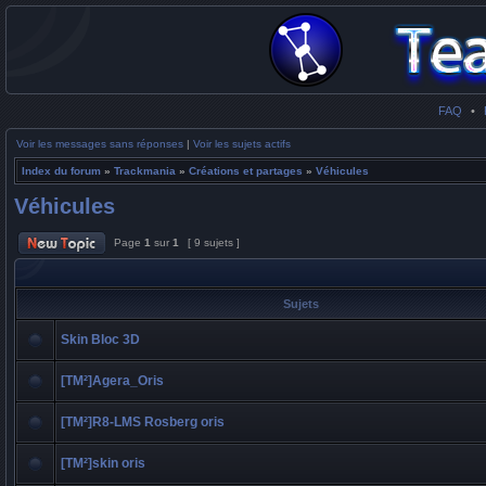
FAQ
•
Voir les messages sans réponses
|
Voir les sujets actifs
Index du forum
»
Trackmania
»
Créations et partages
»
Véhicules
Véhicules
Page
1
sur
1
[ 9 sujets ]
Sujets
Skin Bloc 3D
[TM²]Agera_Oris
[TM²]R8-LMS Rosberg oris
[TM²]skin oris