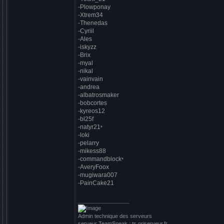
-Plowponay
-Xtrem34
-Thenedas
-Cyriil
-Ales
-iskyzz
-Brix
-myal
-nikal
-vainvain
-andrea
-albatrosmaker
-bobcortes
-kyreos12
-bl25f
-natyr21
*
-loki
-pelarry
-mikess88
-commandblock
*
-AveryFoox
-mugiwara007
-PainCake21
_________________
Admin technique des serveurs
serveur TeamSpeak : ts.oriserveur.fr