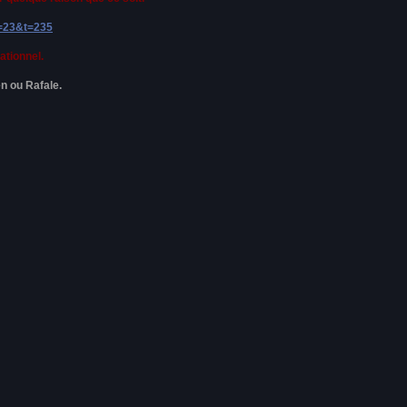
f=23&t=235
ationnel.
n ou Rafale.