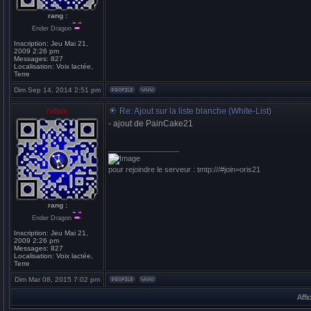
rang :
Ender Dragon
Inscription:
Jeu Mai 21,
2009 2:26 pm
Messages:
827
Localisation:
Voix lactée,
Terre
Dim Sep 14, 2014 2:51 pm
rafale
Re: Ajout sur la liste blanche (White-List)
- ajout de PainCake21
_________________
pour rejoindre le serveur : tmtp:///#join=oris21
rang :
Ender Dragon
Inscription:
Jeu Mai 21,
2009 2:26 pm
Messages:
827
Localisation:
Voix lactée,
Terre
Dim Mar 08, 2015 7:02 pm
Affi