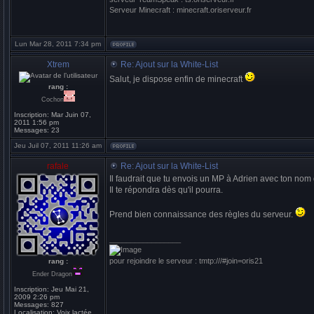
Serveur Minecraft : minecraft.oriserveur.fr
Lun Mar 28, 2011 7:34 pm
Xtrem
Re: Ajout sur la White-List
Salut, je dispose enfin de minecraft
rang :
Cochon
Inscription:
Mar Juin 07,
2011 1:56 pm
Messages:
23
Jeu Juil 07, 2011 11:26 am
rafale
Re: Ajout sur la White-List
Il faudrait que tu envois un MP à Adrien avec ton nom 
Il te répondra dès qu'il pourra.
Prend bien connaissance des règles du serveur.
_________________
pour rejoindre le serveur : tmtp:///#join=oris21
rang :
Ender Dragon
Inscription:
Jeu Mai 21,
2009 2:26 pm
Messages:
827
Localisation:
Voix lactée,