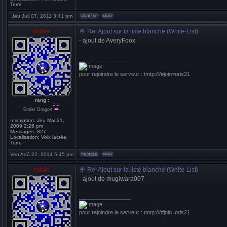
Terre
Jeu Juil 07, 2011 3:41 pm
rafale
Re: Ajout sur la liste blanche (White-List)
- ajout de AveryFoox
_________________
pour rejoindre le serveur : tmtp:///#join=oris21
rang :
Ender Dragon
Inscription:
Jeu Mai 21,
2009 2:26 pm
Messages:
827
Localisation:
Voix lactée,
Terre
Ven Aoû 22, 2014 5:45 pm
rafale
Re: Ajout sur la liste blanche (White-List)
- ajout de mugiwara007
_________________
pour rejoindre le serveur : tmtp:///#join=oris21