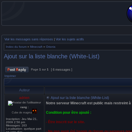
Voir les messages sans réponses
|
Voir les sujets actifs
Index du forum
»
Minecraft
»
Orionis
Ajout sur la liste blanche (White-List)
Page
1
sur
1
[ 6 messages ]
Imprimer
Auteur
adrien
Ajout sur la liste blanche (White-List)
Notre serveur Minecraft est public mais restreint à l
rang :
Condition pour être ajouté :
Cube de magma
Inscription:
Jeu Mai 21,
- Être inscrit sur le site.
2009 2:56 pm
Messages:
163
Localisation:
quelque part
- Ne pas avoir été bannis du forum ou serveurs pour
en cote d'or