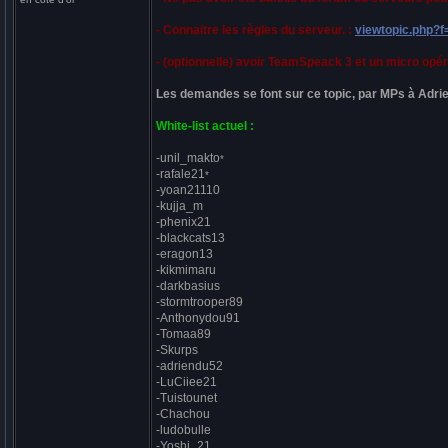
- Connaitre les règles du serveur. :
viewtopic.php?
- (optionnelle) avoir TeamSpeack 3 et un micro opér
Les demandes se font sur ce topic, par MPs à Adrie
White-list actuel :
-unil_makto
*
-rafale21
*
-yoan21110
-kujja_m
-phenix21
-blackcats13
-eragon13
-kikmimaru
-darkbasius
-stormtrooper89
-Anthonydou91
-Tomaa89
-Skurps
-adriendu52
-LuCiiee21
-Tuistounet
-Chachou
-ludobulle
-Yoshi_21