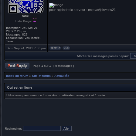
_________________
pour rejoindre le serveur : tmtp:///#join=oris21
rang :
Ender Dragon
Inscription:
Jeu Mai 21,
2009 2:26 pm
Messages:
827
Localisation:
Voix lactée,
Terre
Sam Sep 24, 2011 7:00 pm
Afficher les messages postés depuis:
Page
1
sur
1
[ 5 messages ]
Index du forum
»
Site et forum
»
Actualitée
Qui est en ligne
Utilisateurs parcourant ce forum: Aucun utilisateur enregistré et 1 invité
Rechercher: