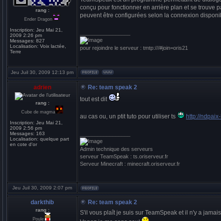
conçu pour fonctionner en arrière plan et se trouve p
rang :
peuvent être configurées selon la connexion disponi
Ender Dragon
Inscription:
Jeu Mai 21,
_________________
2009 2:26 pm
Messages:
827
Localisation:
Voix lactée,
pour rejoindre le serveur : tmtp:///#join=oris21
Terre
Jeu Juil 30, 2009 12:13 pm
adrien
Re: team speak 2
tout est dit
rang :
Cube de magma
au cas ou, un ptit tuto pour utiliser ts
http://ndpaix
Inscription:
Jeu Mai 21,
2009 2:56 pm
Messages:
163
_________________
Localisation:
quelque part
en cote d'or
Admin technique des serveurs
serveur TeamSpeak : ts.oriserveur.fr
Serveur Minecraft : minecraft.oriserveur.fr
Jeu Juil 30, 2009 2:07 pm
darkthib
Re: team speak 2
rang :
S'il vous plaît je suis sur TeamSpeak et il n'y a jama
Poule