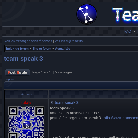
FAQ
•
Voir les messages sans réponses
|
Voir les sujets actifs
Index du forum
»
Site et forum
»
Actualitée
team speak 3
Page
1
sur
1
[ 5 messages ]
Imprimer
Auteur
rafale
team speak 3
team speak 3.
adresse : ts.oriserveur.fr:9987
pour télécharger team speak 3 :
http://www.teamsp
-----
TeamSpeak est un programme permettant de dialoguer