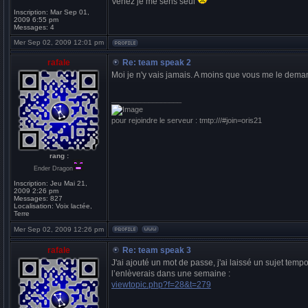
Venez je me sens seul
Inscription:
Mar Sep 01,
2009 6:55 pm
Messages:
4
Mer Sep 02, 2009 12:01 pm
rafale
Re: team speak 2
Moi je n'y vais jamais. A moins que vous me le deman
_________________
pour rejoindre le serveur : tmtp:///#join=oris21
rang :
Ender Dragon
Inscription:
Jeu Mai 21,
2009 2:26 pm
Messages:
827
Localisation:
Voix lactée,
Terre
Mer Sep 02, 2009 12:26 pm
rafale
Re: team speak 3
J'ai ajouté un mot de passe, j'ai laissé un sujet temp
l’enlèverais dans une semaine :
viewtopic.php?f=28&t=279