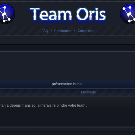
FAQ
•
Rechercher
•
Connexion
présentation buble
Message
kmania depuis 4 ans et j aimerais rejoindre votre team .