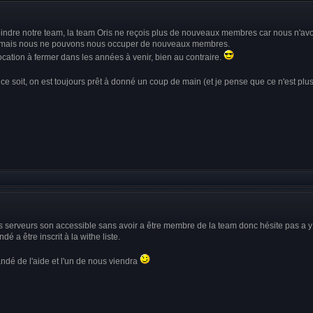
rejoindre notre team, la team Oris ne reçois plus de nouveaux membres car nous n'av
is, mais nous ne pouvons nous occuper de nouveaux membres.
ocation à fermer dans les années à venir, bien au contraire.
ce soit, on est toujours prêt à donné un coup de main (et je pense que ce n'est plu
os serveurs son accessible sans avoir a être membre de la team donc hésite pas a y
é a être inscrit à la withe liste.
andé de l'aide et l'un de nous viendra