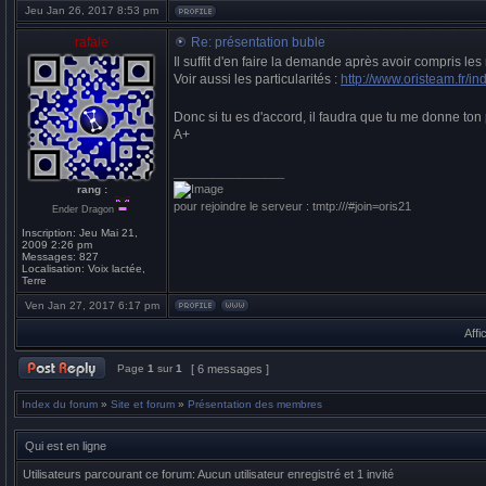
Jeu Jan 26, 2017 8:53 pm
rafale
Re: présentation buble
Il suffit d'en faire la demande après avoir compris les
Voir aussi les particularités :
http://www.oristeam.fr/in
Donc si tu es d'accord, il faudra que tu me donne ton 
A+
_________________
rang :
pour rejoindre le serveur : tmtp:///#join=oris21
Ender Dragon
Inscription:
Jeu Mai 21,
2009 2:26 pm
Messages:
827
Localisation:
Voix lactée,
Terre
Ven Jan 27, 2017 6:17 pm
Affi
Page
1
sur
1
[ 6 messages ]
Index du forum
»
Site et forum
»
Présentation des membres
Qui est en ligne
Utilisateurs parcourant ce forum: Aucun utilisateur enregistré et 1 invité