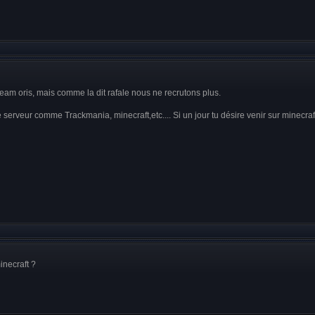
a team oris, mais comme la dit rafale nous ne recrutons plus.
serveur comme Trackmania, minecraft,etc.... Si un jour tu désire venir sur minecraft 
inecraft ?