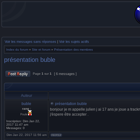
Voir les messages sans réponses
|
Voir les sujets actifs
Index du forum
»
Site et forum
»
Présentation des membres
présentation buble
Page
1
sur
1
[ 6 messages ]
Auteur
buble
présentation buble
rang :
bonjour je m appelle julien j ai 17 ans je joue a trac
j'èspere être accepter .
Poule
Inscription:
Dim Jan 22,
2017 11:47 am
Messages:
0
Dim Jan 22, 2017 11:56 am