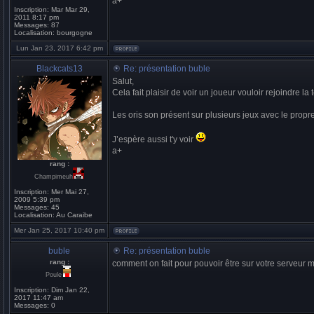
a+
Inscription:
Mar Mar 29,
2011 8:17 pm
Messages:
87
Localisation:
bourgogne
Lun Jan 23, 2017 6:42 pm
Blackcats13
Re: présentation buble
Salut,
Cela fait plaisir de voir un joueur vouloir rejoindre l
Les oris son présent sur plusieurs jeux avec le propre 
J’espère aussi t'y voir
a+
rang :
Champimeuh
Inscription:
Mer Mai 27,
2009 5:39 pm
Messages:
45
Localisation:
Au Caraibe
Mer Jan 25, 2017 10:40 pm
buble
Re: présentation buble
rang :
comment on fait pour pouvoir être sur votre serveur m
Poule
Inscription:
Dim Jan 22,
2017 11:47 am
Messages:
0