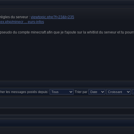
 règles du serveur :
viewtopic.php?f=23&t=235
dex.php/minecr ... eurs-infos
pseudo du compte minecraft afin que je t'ajoute sur la whitlist du serveur et tu pourr
cher les messages postés depuis:
Trier par