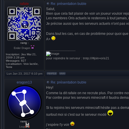
rafale
Re: présentation buble
Salut,
Bien que cela fait plaisir de voir un joueur vouloir 
Les membres Oris actuels le resterons à tout jama
Je précise aussi que les serveurs actuels n'ont pas v
Dans tout les cas, en cas de problème pour quoi que 
A+
rang :
Ender Dragon
_________________
Inscription:
Jeu Mai 21,
2009 2:26 pm
pour rejoindre le serveur : tmtp:///#join=oris21
Messages:
827
Localisation:
Voix lactée,
Terre
Lun Jan 23, 2017 6:10 pm
eragon13
Re: présentation buble
Hey!
Comme la dit rafale on ne recrute plus. Par contre n
Par contre pour les serveurs minecraft il faudra demand
Si tu rejoins les serveurs minecraft hésite pas a dem
surtout moi si c'est sur le serveur modé
rang :
j’espère t'y voir
Loup