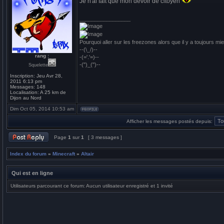
Je n'ai fait que mon devoir de citoyen
_________________
Pourquoi aller sur les freezones alors que il y a toujours mie
--(\_/)--
rang :
-(='.'=)--
-(")_(")--
Squelette
Inscription:
Jeu Avr 28,
2011 6:13 pm
Messages:
148
Localisation:
A 25 km de
Dijon au Nord
Dim Oct 05, 2014 10:53 am
Afficher les messages postés depuis:
Page
1
sur
1
[ 3 messages ]
Index du forum
»
Minecraft
»
Altair
Qui est en ligne
Utilisateurs parcourant ce forum: Aucun utilisateur enregistré et 1 invité