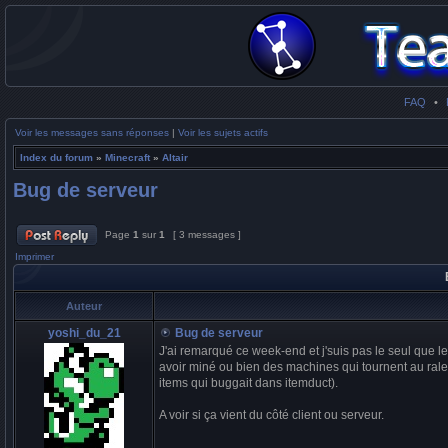
FAQ
•
Voir les messages sans réponses
|
Voir les sujets actifs
Index du forum
»
Minecraft
»
Altair
Bug de serveur
Page
1
sur
1
[ 3 messages ]
Imprimer
Auteur
yoshi_du_21
Bug de serveur
J'ai remarqué ce week-end et j'suis pas le seul que l
avoir miné ou bien des machines qui tournent au ralen
items qui buggait dans itemduct).
A voir si ça vient du côté client ou serveur.