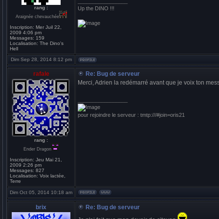
_________________
rang :
Up the DINO !!!
Araignée chevauchée
Inscription:
Mer Juil 22,
2009 4:06 pm
Messages:
159
Localisation:
The Dino's
Hell
Dim Sep 28, 2014 8:12 pm
rafale
Re: Bug de serveur
Merci, Adrien la redémarré avant que je voix ton messa
_________________
pour rejoindre le serveur : tmtp:///#join=oris21
rang :
Ender Dragon
Inscription:
Jeu Mai 21,
2009 2:26 pm
Messages:
827
Localisation:
Voix lactée,
Terre
Dim Oct 05, 2014 10:18 am
brix
Re: Bug de serveur