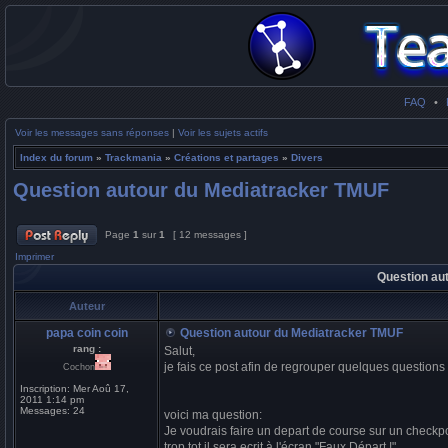
FAQ
•
Voir les messages sans réponses
|
Voir les sujets actifs
Index du forum
»
Trackmania
»
Créations et partages
»
Divers
Question autour du Mediatracker TMUF
Page
1
sur
1
[ 12 messages ]
Imprimer
Question au
Auteur
papa coin coin
Question autour du Mediatracker TMUF
rang :
Salut,
je fais ce post afin de regrouper quelques questio
Cochon
Inscription:
Mer Aoû 17,
2011 1:14 pm
Messages:
24
voici ma question:
Je voudrais faire un depart de course sur un checkpoi
trop tot il sera ecrit à l'écran "Faux Départ !"