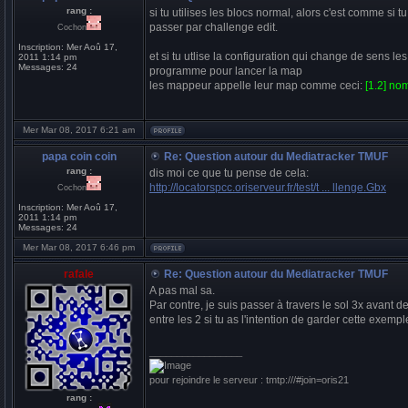
rang :
si tu utilises les blocs normal, alors c'est comme si t
passer par challenge edit.
Cochon
Inscription:
Mer Aoû 17,
et si tu utlise la configuration qui change de sens le
2011 1:14 pm
Messages:
24
programme pour lancer la map
les mappeur appelle leur map comme ceci:
[1.2] no
Mer Mar 08, 2017 6:21 am
papa coin coin
Re: Question autour du Mediatracker TMUF
rang :
dis moi ce que tu pense de cela:
http://locatorspcc.oriserveur.fr/test/t ... llenge.Gbx
Cochon
Inscription:
Mer Aoû 17,
2011 1:14 pm
Messages:
24
Mer Mar 08, 2017 6:46 pm
rafale
Re: Question autour du Mediatracker TMUF
A pas mal sa.
Par contre, je suis passer à travers le sol 3x avant d
entre les 2 si tu as l'intention de garder cette exemp
_________________
pour rejoindre le serveur : tmtp:///#join=oris21
rang :