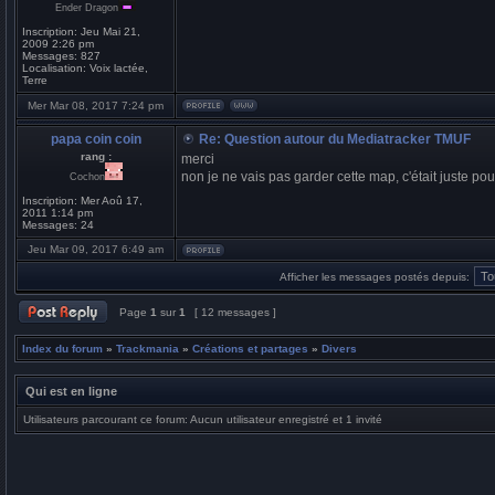
Ender Dragon
Inscription:
Jeu Mai 21,
2009 2:26 pm
Messages:
827
Localisation:
Voix lactée,
Terre
Mer Mar 08, 2017 7:24 pm
papa coin coin
Re: Question autour du Mediatracker TMUF
rang :
merci
non je ne vais pas garder cette map, c'était juste pour
Cochon
Inscription:
Mer Aoû 17,
2011 1:14 pm
Messages:
24
Jeu Mar 09, 2017 6:49 am
Afficher les messages postés depuis:
Page
1
sur
1
[ 12 messages ]
Index du forum
»
Trackmania
»
Créations et partages
»
Divers
Qui est en ligne
Utilisateurs parcourant ce forum: Aucun utilisateur enregistré et 1 invité