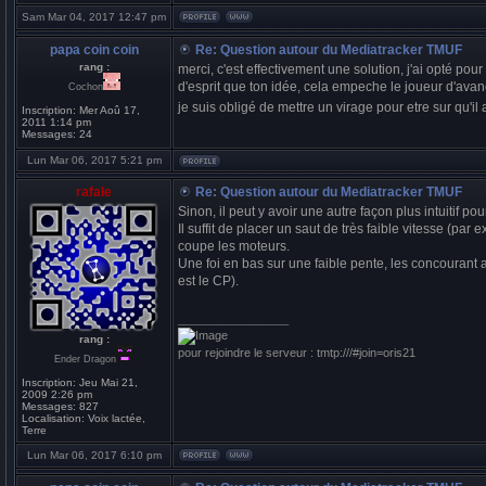
Sam Mar 04, 2017 12:47 pm
papa coin coin
Re: Question autour du Mediatracker TMUF
rang :
merci, c'est effectivement une solution, j'ai opté po
d'esprit que ton idée, cela empeche le joueur d'avan
Cochon
je suis obligé de mettre un virage pour etre sur qu'il
Inscription:
Mer Aoû 17,
2011 1:14 pm
Messages:
24
Lun Mar 06, 2017 5:21 pm
rafale
Re: Question autour du Mediatracker TMUF
Sinon, il peut y avoir une autre façon plus intuitif p
Il suffit de placer un saut de très faible vitesse (p
coupe les moteurs.
Une foi en bas sur une faible pente, les concourant ap
est le CP).
_________________
rang :
pour rejoindre le serveur : tmtp:///#join=oris21
Ender Dragon
Inscription:
Jeu Mai 21,
2009 2:26 pm
Messages:
827
Localisation:
Voix lactée,
Terre
Lun Mar 06, 2017 6:10 pm