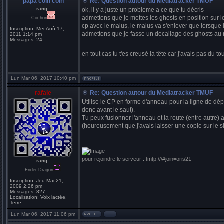
papa coin coin
Re: Question autour du Mediatracker TMUF
rang :
ok, il y a juste un probleme a ce que tu décris
admettons que je mettes les ghosts en position sur le 
Cochon
cp avec le malus, le malus va s'enlever que lorsque 
Inscription:
Mer Aoû 17,
admettons que je fasse un decallage des ghosts au ni
2011 1:14 pm
Messages:
24
en tout cas tu t'es creusé la tête car j'avais pas du t
Lun Mar 06, 2017 10:40 pm
rafale
Re: Question autour du Mediatracker TMUF
Utilise le CP en forme d'anneau pour la ligne de dép
donc avant le saut).
Tu peux fusionner l'anneau et la route (entre autre) 
(heureusement que j'avais laisser une copie sur le s
_________________
pour rejoindre le serveur : tmtp:///#join=oris21
rang :
Ender Dragon
Inscription:
Jeu Mai 21,
2009 2:26 pm
Messages:
827
Localisation:
Voix lactée,
Terre
Lun Mar 06, 2017 11:06 pm