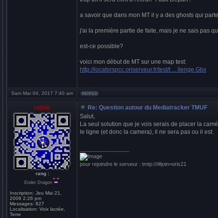
a savoir que dans mon MT il y a des ghosts qui par
j'ai la première partie de faite, mais je ne sais pas q
est-ce possible?
voici mon début de MT sur une map test:
http://locatorspcc.oriserveur.fr/test/t ... llenge.Gbx
Sam Mar 04, 2017 7:40 am
rafale
Re: Question autour du Mediatracker TMUF
Salut,
La seul solution que je vois serais de placer la camé
le ligne (et donc la camera), il ne sera pas ou il est.
_________________
pour rejoindre le serveur : tmtp:///#join=oris21
rang :
Ender Dragon
Inscription:
Jeu Mai 21,
2009 2:26 pm
Messages:
827
Localisation:
Voix lactée,
Terre