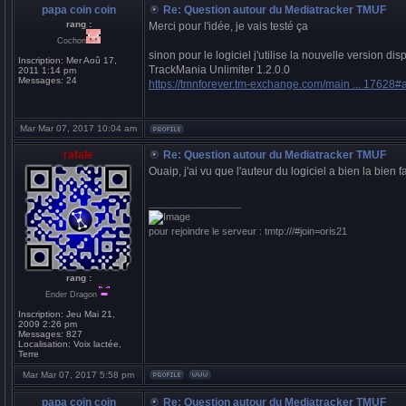
papa coin coin
Re: Question autour du Mediatracker TMUF
rang :
Merci pour l'idée, je vais testé ça
Cochon
sinon pour le logiciel j'utilise la nouvelle version dis
Inscription:
Mer Aoû 17,
TrackMania Unlimiter 1.2.0.0
2011 1:14 pm
Messages:
24
https://tmnforever.tm-exchange.com/main ... 17628#
Mar Mar 07, 2017 10:04 am
rafale
Re: Question autour du Mediatracker TMUF
Ouaip, j'ai vu que l'auteur du logiciel a bien la bien
_________________
pour rejoindre le serveur : tmtp:///#join=oris21
rang :
Ender Dragon
Inscription:
Jeu Mai 21,
2009 2:26 pm
Messages:
827
Localisation:
Voix lactée,
Terre
Mar Mar 07, 2017 5:58 pm
papa coin coin
Re: Question autour du Mediatracker TMUF