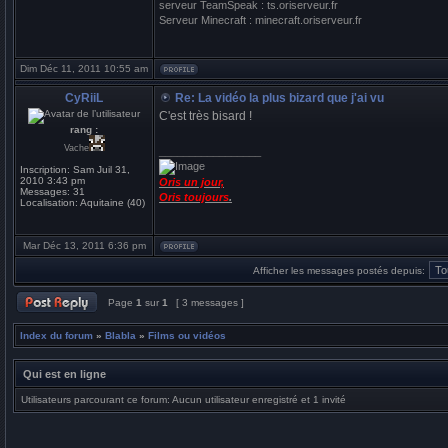
serveur TeamSpeak : ts.oriserveur.fr
Serveur Minecraft : minecraft.oriserveur.fr
Dim Déc 11, 2011 10:55 am
CyRiiL
Re: La vidéo la plus bizard que j'ai vu
C'est très bisard !
rang :
Vache
_________________
Inscription:
Sam Juil 31,
2010 3:43 pm
Oris un jour,
Messages:
31
Oris toujours
.
Localisation:
Aquitaine (40)
Mar Déc 13, 2011 6:36 pm
Afficher les messages postés depuis:
Page
1
sur
1
[ 3 messages ]
Index du forum
»
Blabla
»
Films ou vidéos
Qui est en ligne
Utilisateurs parcourant ce forum: Aucun utilisateur enregistré et 1 invité