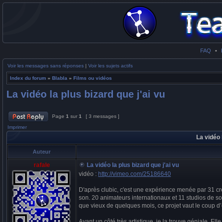
FAQ
•
Voir les messages sans réponses
|
Voir les sujets actifs
Index du forum
»
Blabla
»
Films ou vidéos
La vidéo la plus bizard que j'ai vu
Page
1
sur
1
[ 3 messages ]
Imprimer
La vidéo 
Auteur
rafale
La vidéo la plus bizard que j'ai vu
vidéo :
http://vimeo.com/25186640
D'après clubic, c'est une expérience menée par 31 créa
son. 20 animateurs internationaux et 11 studios de sou
que vieux de quelques mois, ce projet vaut le coup d
Ayant un côté très artistique, je la trouve géniale. Elle