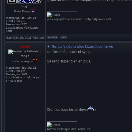
rang :
_________________
Ender Dragon
Inscription:
Jeu Mai 21,
pour rejoindre le serveur : tmtp:///#join=oris21
2009 2:26 pm
Messages:
827
Localisation:
Voix lactée,
Terre
Sam Déc 10, 2011 7:50 pm
adrien
Re: La vidéo la plus bizard que j'ai vu
ça c'est intéressant et sympa.
rang :
Sa rend super bien en plus.
Cube de magma
Inscription:
Jeu Mai 21,
2009 2:56 pm
Messages:
163
Localisation:
quelque part
en cote d'or
(Sont ou tous les smileys
)
_________________
Admin technique des serveurs