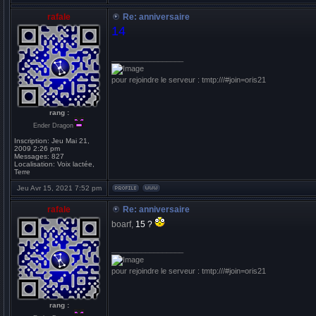
rafale
Re: anniversaire
14
_________________
pour rejoindre le serveur : tmtp:///#join=oris21
rang :
Ender Dragon
Inscription:
Jeu Mai 21,
2009 2:26 pm
Messages:
827
Localisation:
Voix lactée,
Terre
Jeu Avr 15, 2021 7:52 pm
rafale
Re: anniversaire
boarf,
15 ?
_________________
pour rejoindre le serveur : tmtp:///#join=oris21
rang :