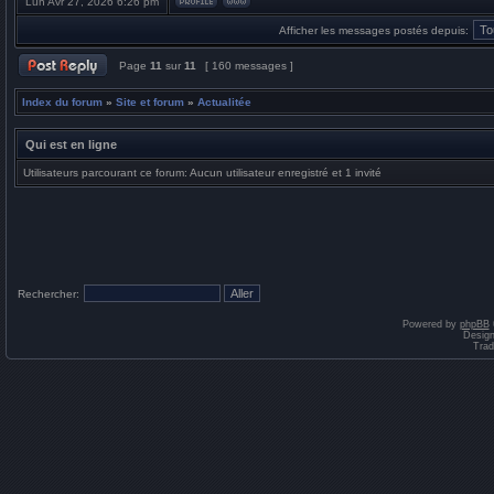
Lun Avr 27, 2026 6:26 pm
Afficher les messages postés depuis:
Page
11
sur
11
[ 160 messages ]
Index du forum
»
Site et forum
»
Actualitée
Qui est en ligne
Utilisateurs parcourant ce forum: Aucun utilisateur enregistré et 1 invité
Rechercher:
Powered by
phpBB
Desig
Trad