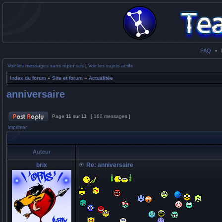
FAQ
•
Voir les messages sans réponses
|
Voir les sujets actifs
Index du forum
»
Site et forum
»
Actualitée
anniversaire
Page
11
sur
11
[ 160 messages ]
Imprimer
Auteur
brix
Re: anniversaire