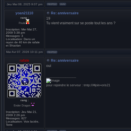
Jeu Mai 08, 2025 9:07 pm
yoan21110
Re: anniversaire
rang :
19
Tu vient vraiment sur se poste tout les ans ?
Poule
Inscription:
Mer Mai 27,
2009 5:38 pm
Messages:
3
Localisation:
Dans un
rayon de 40 km de rafale
et Shaolan
Mar Avr 07, 2026 10:11 pm
rafale
Re: anniversaire
oui
_________________
pour rejoindre le serveur : tmtp:///#join=oris21
rang :
Ender Dragon
Inscription:
Jeu Mai 21,
2009 2:26 pm
Messages:
827
Localisation:
Voix lactée,
Terre