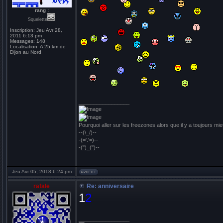
rang :
Squelette
Inscription:
Jeu Avr 28,
2011 6:13 pm
Messages:
148
Localisation:
A 25 km de
Dijon au Nord
_________________
Pourquoi aller sur les freezones alors que il y a toujours mie
--(\_/)--
-(='.'=)--
-(")_(")--
Jeu Avr 05, 2018 6:24 pm
rafale
Re: anniversaire
1
2
_________________