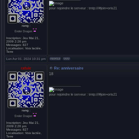
pour rejoindre le serveur : tmtp:///#join=oris21
rang :
Ender Dragon
Inscription:
Jeu Mai 21,
2009 2:26 pm
Messages:
827
Localisation:
Voix lactée,
Terre
Lun Avr 01, 2024 10:31 pm
rafale
Re: anniversaire
18
_________________
pour rejoindre le serveur : tmtp:///#join=oris21
rang :
Ender Dragon
Inscription:
Jeu Mai 21,
2009 2:26 pm
Messages:
827
Localisation:
Voix lactée,
Terre