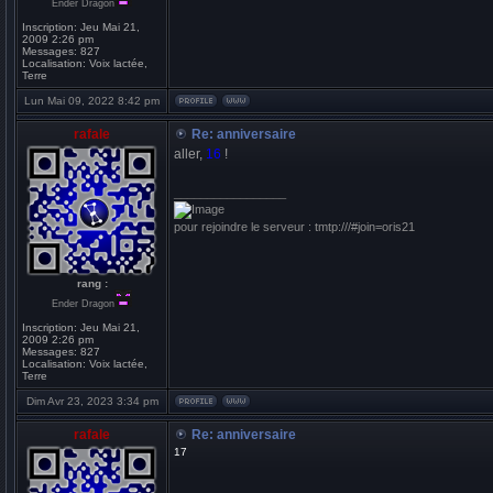
Ender Dragon
Inscription:
Jeu Mai 21,
2009 2:26 pm
Messages:
827
Localisation:
Voix lactée,
Terre
Lun Mai 09, 2022 8:42 pm
rafale
Re: anniversaire
aller,
16
!
_________________
pour rejoindre le serveur : tmtp:///#join=oris21
rang :
Ender Dragon
Inscription:
Jeu Mai 21,
2009 2:26 pm
Messages:
827
Localisation:
Voix lactée,
Terre
Dim Avr 23, 2023 3:34 pm
rafale
Re: anniversaire
17
_________________