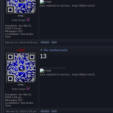
pour rejoindre le serveur : tmtp:///#join=oris21
rang :
Ender Dragon
Inscription:
Jeu Mai 21,
2009 2:26 pm
Messages:
827
Localisation:
Voix lactée,
Terre
Dim Avr 14, 2019 10:50 pm
rafale
Re: anniversaire
13
_________________
pour rejoindre le serveur : tmtp:///#join=oris21
rang :
Ender Dragon
Inscription:
Jeu Mai 21,
2009 2:26 pm
Messages:
827
Localisation:
Voix lactée,
Terre
Ven Avr 10, 2020 2:35 pm